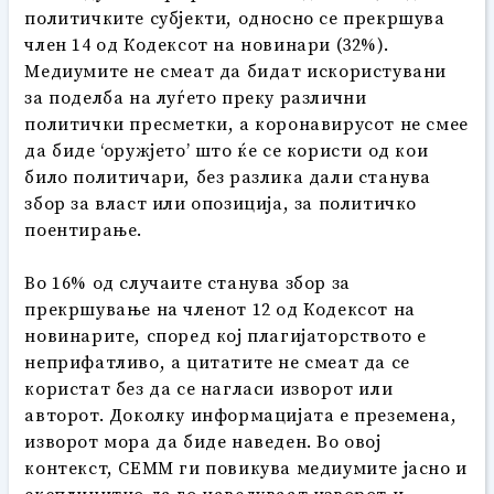
политичките субјекти, односно се прекршува
член 14 од Кодексот на новинари (32%).
Медиумите не смеат да бидат искористувани
за поделба на луѓето преку различни
политички пресметки, а коронавирусот не смее
да биде ‘оружјето’ што ќе се користи од кои
било политичари, без разлика дали станува
збор за власт или опозиција, за политичко
поентирање.
Во 16% од случаите станува збор за
прекршување на членот 12 од Кодексот на
новинарите, според кој плагијаторството е
неприфатливо, а цитатите не смеат да се
користат без да се нагласи изворот или
авторот. Доколку информацијата е преземена,
изворот мора да биде наведен. Во овој
контекст, СЕММ ги повикува медиумите јасно и
експлицитно да го наведуваат изворот и