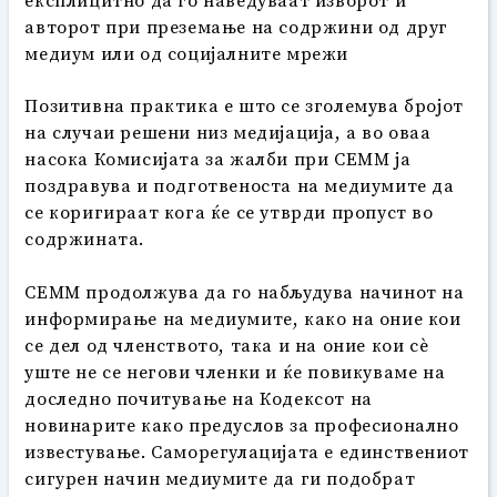
авторот при преземање на содржини од друг
медиум или од социјалните мрежи
Позитивна практика е што се зголемува бројот
на случаи решени низ медијација, а во оваа
насока Комисијата за жалби при СЕММ ја
поздравува и подготвеноста на медиумите да
се коригираат кога ќе се утврди пропуст во
содржината.
СЕММ продолжува да го набљудува начинот на
информирање на медиумите, како на оние кои
се дел од членството, така и на оние кои сѐ
уште не се негови членки и ќе повикуваме на
доследно почитување на Кодексот на
новинарите како предуслов за професионално
известување. Саморегулацијата е единствениот
сигурен начин медиумите да ги подобрат