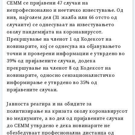
СЕММ се пријавени 47 случаи на
непрофесионално и неетичко известување. Од
нив, најголем дел (31 жалбa или 66 отсто од
случаите) се однесуваат на известувањето
околу пандемијата на коронавирусот.
Прекршување на членот 1 од Кодексот на
новинарите, кој се однесува на објавувањето
точни и проверени информации е утврдено во
39% од пријавените случаи, додека
прекршување на членот 8 од Кодексот на
новинарите, односно сензационалистичко
информирање е утврдено во 35% од
пријавените случаи.
Јавноста реагира и на обидите за
политизирање на кризата околу коронавирусот
во медиумите, а во дел од пријавените случаи
до СЕММ утврдено е дека новинарите не
обезбедуваат професионална дистанца од