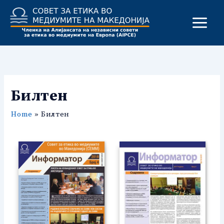
Skip
to
content
Билтен
Home
Билтен