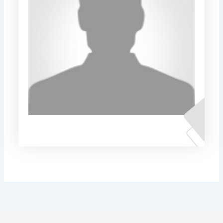
Адријан Керими