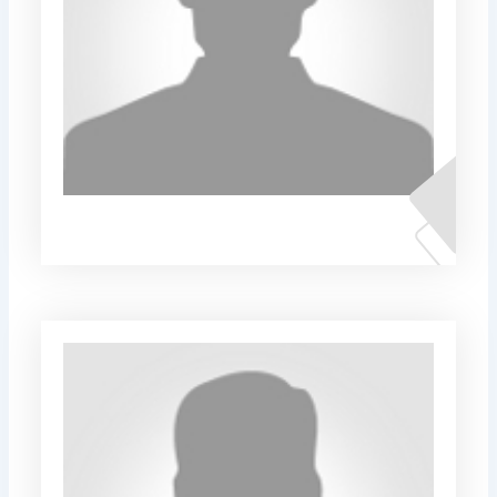
Генур Исени