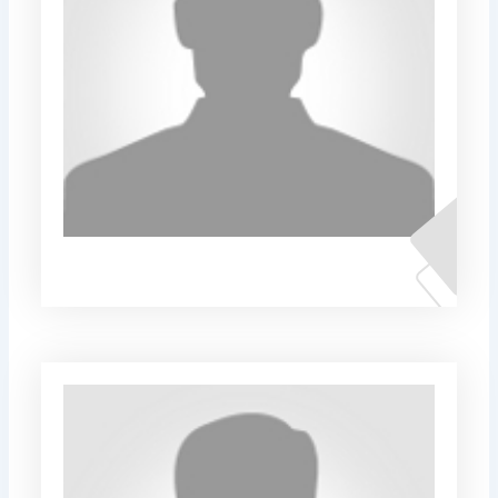
Сашо Дамовски