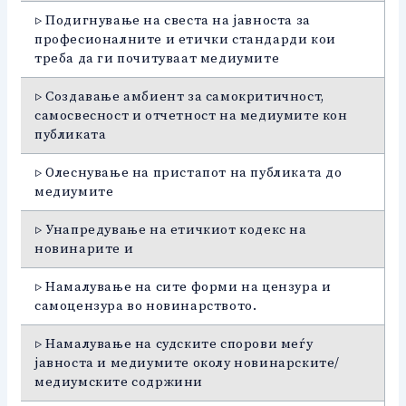
▷ Подигнување на свеста на јавноста за
професионалните и етички стандарди кои
треба да ги почитуваат медиумите
▷ Создавање амбиент за самокритичност,
самосвесност и отчетност на медиумите кон
публиката
▷ Олеснување на пристапот на публиката до
медиумите
▷ Унапредување на етичкиот кодекс на
новинарите и
▷ Намалување на сите форми на цензура и
самоцензура во новинарството.
▷ Намалување на судските спорови меѓу
јавноста и медиумите околу новинарските/
медиумските содржини