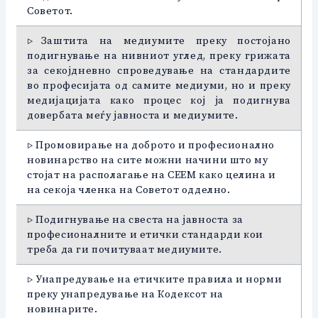
Советот.
▷Заштита на медиумите преку постојано
подигнување на нивниот углед, преку грижата
за секојдневно спроведување на стандардите
во професијата од самите медиуми, но и преку
медијацијата како процес кој ја подигнува
довербата меѓу јавноста и медиумите.
▷ Промовирање на доброто и професионално
новинарство на сите можни начини што му
стојат на располагање на СЕЕМ како целина и
на секоја членка на Советот одделно.
▷ Подигнување на свеста на јавноста за
професионалните и етички стандарди кои
треба да ги почитуваат медиумите.
▷ Унапредување на етичките правила и норми
преку унапредување на Кодексот на
новинарите.