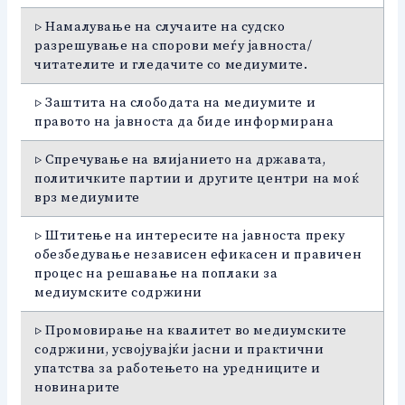
▷ Намалување на случаите на судско
разрешување на спорови меѓу јавноста/
читателите и гледачите со медиумите.
▷ Заштита на слободата на медиумите и
правото на јавноста да биде информирана
▷ Спречување на влијанието на државата,
политичките партии и другите центри на моќ
врз медиумите
▷ Штитење на интересите на јавноста преку
обезбедување независен ефикасен и правичен
процес на решавање на поплаки за
медиумските содржини
▷ Промовирање на квалитет во медиумските
содржини, усвојувајќи јасни и практични
упатства за работењето на уредниците и
новинарите