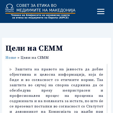
Skip
to
content
Цели на СЕММ
Home
Цели на СЕММ
▷ Заштита на правото на јавноста да добие
објективна и целосна информација, која ќе
биде и во согласност со етичките норми. Таа
заштита во случај на спорна содржина да се
обезбедува преку непристрасен и
професионален процес на проценка на
содржината и на поплаката за истата, по што ќе
се преземат постапки во согласност со Статутот
и деловникот на Комисијата за жалби при