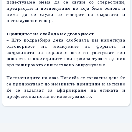
известување нема да се служи со стереотипи,
предрасуди и потценување по која било основа и
нема да се служи со говорот на омразата и
потпалувачки говор.
Принципот на слобода и одговорност
– Што подразбира дека слободата им наметнува
одговорност на медиумите за формата и
содржината на пораките што ги упатуваат кон
јавноста и последиците кои произлегуваат од нив
врз поширокото општествено опкружување.
Потписниците на оваа Повелба се согласни дека ќе
се придржуваат до нејзините принципи и активно
ќе се залагаат за афирмирање на етиката и
професионалноста во известувањето.