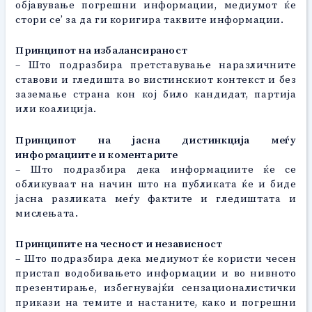
објавување погрешни информации, медиумот ќе
стори се’ за да ги коригира таквите информации.
Принципот на избалансираност
– Што подразбира претставување наразличните
ставови и гледишта во вистинскиот контекст и без
заземање страна кон кој било кандидат, партија
или коалиција.
Принципот на јасна дистинкција меѓу
информациите и коментарите
– Што подразбира дека информациите ќе се
обликуваат на начин што на публиката ќе и биде
јасна разликата меѓу фактите и гледиштата и
мислењата.
Принципите на чесност и независност
– Што подразбира дека медиумот ќе користи чесен
пристап водобивањето информации и во нивното
презентирање, избегнувајќи сензационалистички
прикази на темите и настаните, како и погрешни