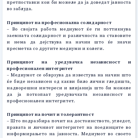
претпоставки кои би можеле да ја доведат јавноста
во заблуда.
Принципот на професионална солидарност
– Во својата работа медиумот ќе ги поттикнува
заемната солидарност и различноста на ставовите
и нема да дејствува на начин што ќе значи
пресметка со другите медиуми и колеги.
Принципот на уредувачка независност и
професионален интегритет
– Медиумот се обврзува да известува на начин што
ќе биде независен од какви било лични гледишта,
надворешни интереси и влијанија што би можеле
да ја поткопаат уредувачката независност и
професионален интегритет.
Принципот на почит и толерантност
– Што подразбира почит на достоинството, угледот,
правата и личниот интегритет на поединците во
информирањето на јавноста. Медиумот во своето