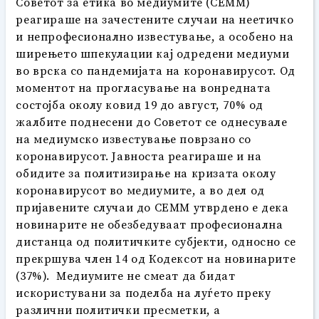
Советот за етика во медиумите (СЕММ)
реагираше на зачестените случаи на неетичко
и непрофесионално известување, а особено на
ширењето шпекулации кај одредени медиуми
во врска со пандемијата на коронавирусот. Од
моментот на прогласување на вонредната
состојба околу ковид 19 до август, 70% од
жалбите поднесени до Советот се однесувале
на медиумско известување поврзано со
коронавирусот. Јавноста реагираше и на
обидите за политизирање на кризата околу
коронавирусот во медиумите, а во дел од
пријавените случаи до СЕММ утврдено е дека
новинарите не обезбедуваат професионална
дистанца од политичките субјекти, односно се
прекршува член 14 од Кодексот на новинарите
(37%). Медиумите не смеат да бидат
искористувани за поделба на луѓето преку
различни политички пресметки, а