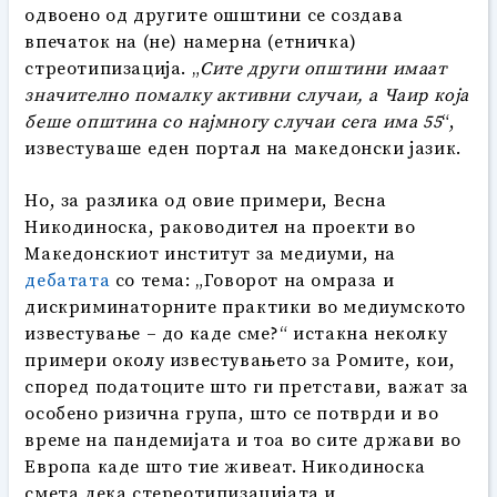
одвоено од другите ошштини се создава
впечаток на (не) намерна (етничка)
стреотипизација. „
Сите други општини имаат
значително помалку активни случаи, а Чаир која
беше општина со најмногу случаи сега има 55
“,
известуваше еден портал на македонски јазик.
Но, за разлика од овие примери, Весна
Никодиноска, раководител на проекти во
Македонскиот институт за медиуми, на
дебатата
со тема: „Говорот на омраза и
дискриминаторните практики во медиумското
известување – до каде сме?“ истакна неколку
примери околу известувањето за Ромите, кои,
според податоците што ги претстави, важат за
особено ризична група, што се потврди и во
време на пандемијата и тоа во сите држави во
Европа каде што тие живеат. Никодиноска
смета дека стереотипизацијата и