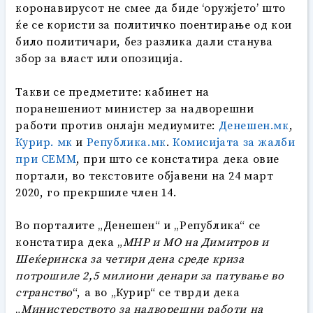
коронавирусот не смее да биде ‘оружјето’ што
ќе се користи за политичко поентирање од кои
било политичари, без разлика дали станува
збор за власт или опозиција.
Такви се предметите: кабинет на
поранешениот министер за надворешни
работи против онлајн медиумите:
Денешен.мк
,
Курир. мк
и
Република.мк
.
Комисијата за жалби
при СЕММ
, при што се констатира дека овие
портали, во текстовите објавени на 24 март
2020, го прекршиле член 14.
Во порталите „Денешен“ и „Република“ се
констатира дека „
МНР и МО на Димитров и
Шеќеринска за четири дена среде криза
потрошиле 2,5 милиони денари за патување во
странство
“, a во „Курир“ се тврди дека
„
Министерството за надворешни работи на