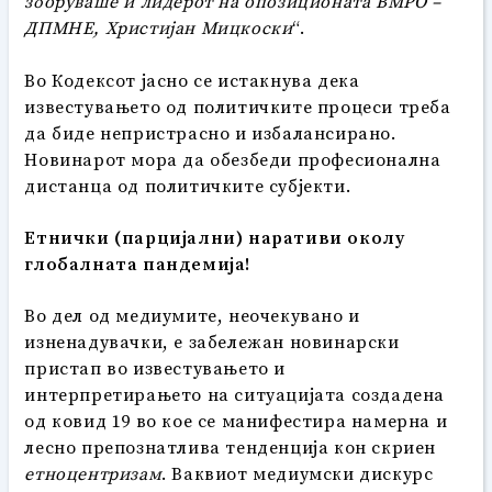
зборуваше и лидерот на опозиционата ВМРО –
ДПМНЕ, Христијан Мицкоски
“.
Во Кодексот јасно се истакнува дека
известувањето од политичките процеси треба
да биде непристрасно и избалансирано.
Новинарот мора да обезбеди професионална
дистанца од политичките субјекти.
Етнички (парцијални) наративи околу
глобалната пандемија!
Во дел од медиумите, неочекувано и
изненадувачки, е забележан новинарски
пристап во известувањето и
интерпретирањето на ситуацијата создадена
од ковид 19 во кое се манифестира намерна и
лесно препознатлива тенденција кон скриен
етноцентризам
. Ваквиот медиумски дискурс