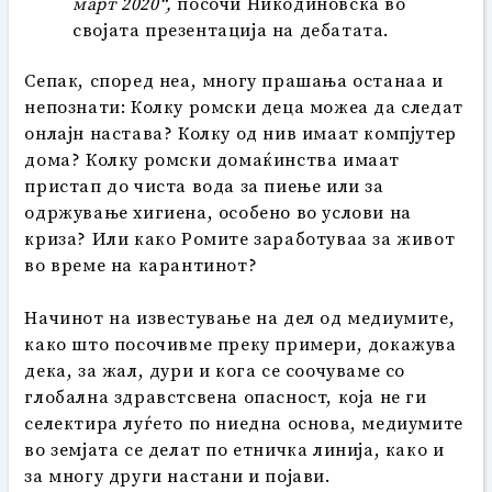
март 2020
“,
посочи Никодиновска во
својата презентација на дебатата.
Сепак, според неа, многу прашања останаа и
непознати: Колку ромски деца можеа да следат
онлајн настава? Колку од нив имаат компјутер
дома? Колку ромски домаќинства имаат
пристап до чиста вода за пиење или за
одржување хигиена, особено во услови на
криза? Или како Ромите заработуваа за живот
во време на карантинот?
Начинот на известување на дел од медиумите,
како што посочивме преку примери, докажува
дека, за жал, дури и кога се соочуваме со
глобална здравстсвена опасност, која не ги
селектира луѓето по ниедна основа, медиумите
во земјата се делат по етничка линија, како и
за многу други настани и појави.