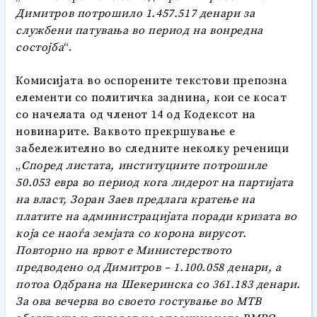
Димитров потрошило 1.457.517 денари за
службени патувања во период на вонредна
состојба
“.
Комисијата во оспорените текстови препозна
елементи со политичка заднина, кои се косат
со начелата од членот 14 од Кодексот на
новинарите. Ваквото прекршување е
забележително во следните неколку реченици
„
Според листата, институциите потрошиле
50.053 евра во период кога лидерот на партијата
на власт, Зоран Заев предлага кратење на
платите на администрацијата поради кризата во
која се наоѓа земјата со корона вирусот.
Повторно на врвот е Министерството
предводено од Димитров – 1.100.058 денари, а
потоа Одбрана на Шекеринска со 361.183 денари.
За ова вечерва во своето гостување во МТВ