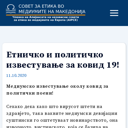
Skip
to
content
Етничко и политичко
известување за ковид 19!
11.10.2020
Медиумско известување околу ковид за
политички поени!
Секако дека како што вирусот штети на
здравјето, така ваквите медиумски девијации
суштински го оштетуваат новинарството, она
изворното, вистинското, која се базира на