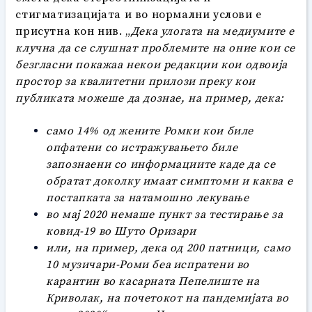
стигматизацијата и во нормални услови е
присутна кон нив. „
Дека улогата на медиумите е
клучна да се слушнат проблемите на оние кои се
безгласни покажаа некои редакции кои одвоија
простор за квалитетни прилози преку кои
публиката можеше да дознае
,
на пример
,
дека:
само 14% од жените Ромки кои биле
опфатени со истражувањето биле
запознаени со информациите каде да се
обратат доколку имаат симптоми и каква е
постапката за натамошно лекување
во мај 2020 немаше пункт за тестирање за
к
овид-19 во Шуто Оризари
или
,
на пример
,
дека од 200 патници, само
10 музичари-Роми беа
испратени во
карантин во касарната Пепелиште на
Криволак
,
на почетокот на пандемијата во