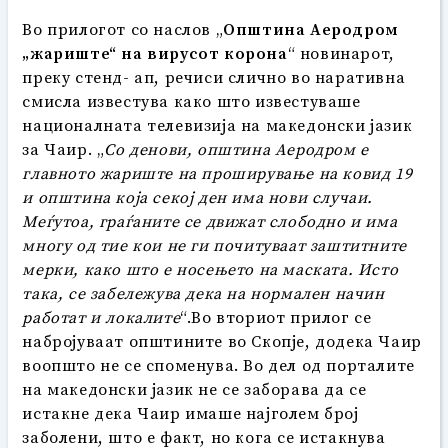
Во прилогот со наслов „
Општина Аеродром
„жариште“ на вирусот корона
“ новинарот,
преку стенд- ап, речиси слично во наративна
смисла известува како што известуваше
националната телевизија на македонски јазик
за Чаир. „
Со денови, општина Аеродром е
главното жариште на
проширување
на ковид 19
и општина која секој ден има нови случаи.
Меѓутоа, граѓаните се движат слободно и има
многу од тие кои не ги почитуваат заштитните
мерки, како што е носењето на маската. Исто
така, се забележува дека на нормален начин
работат и локалите
“.Во вториот прилог се
набројуваат општините во Скопје, додека Чаир
воопшто не се споменува. Во дел од порталите
на македонски јазик не се заборава да се
истакне дека Чаир имаше најголем број
заболени, што е факт, но кога се истакнува