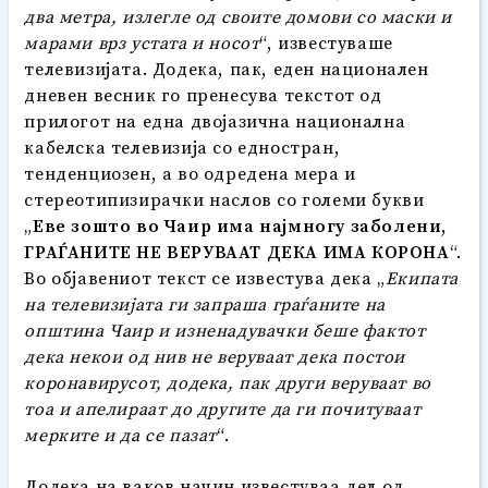
два метра, излегле од своите домови со маски и
марами врз устата и носот
“, известуваше
телевизијата. Додека, пак, еден национален
дневен весник го пренесува текстот од
прилогот на една двојазична национална
кабелска телевизија со едностран,
тенденциозен, а во одредена мера и
стереотипизирачки наслов со големи букви
„
Еве зошто во Чаир има најмногу заболени,
ГРАЃАНИТЕ НЕ ВЕРУВААТ ДЕКА ИМА КОРОНА
“.
Во објавениот текст се известува дека „
Екипата
на телевизијата ги запраша граѓаните на
општина Чаир и изненадувачки беше фактот
дека некои од нив не веруваат дека постои
коронавирусот, додека, пак други веруваат во
тоа и апелираат до другите да ги почитуваат
мерките и да се пазат
“.
Додека на ваков начин известуваа дел од