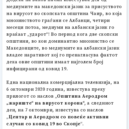
медиумите на македонски јазик за присуството
на вирусот во скопската општина Чаир, во која
мнозинството граѓани се Албанци, четири
месеци потоа, медиуми на албански јазик го
враќаат „ударот“! Во период кога две скопски
општини, во кои доминантно мнозинство се
Македонците, во медиумите на албански јазик
владее наративот кој го пренагласува фактот
дека овие општини имаат најголем број
инфицирани од ковид 19.
Една национална комерцијална телевизија, на
6 октoмври 2020 година, известува преку
прилогот со наслов „
Општина Аеродром
„жариште“ на вирусот корона“,
а следниот
ден, на 7 октомври, известува со наслов
„
Центар и Аеродром со повеќе активни
случаи со ковид 19 во Скопје
“.