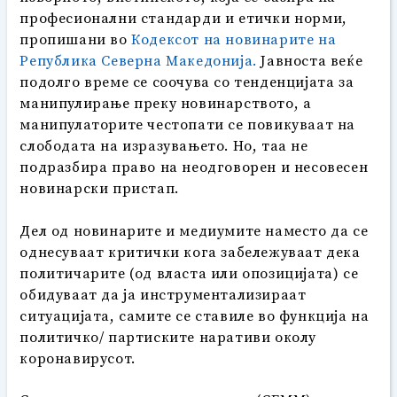
професионални стандарди и етички норми,
пропишани во
Кодексот на новинарите на
Република Северна Македонија.
Јавноста веќе
подолго време се соочува со тенденцијата за
манипулирање преку новинарството, а
манипулаторите честопати се повикуваат на
слободата на изразувањето. Но, таа не
подразбира право на неодговорен и несовесен
новинарски пристап.
Дел од новинарите и медиумите наместо да се
однесуваат критички кога забележуваат дека
политичарите (од власта или опозицијата) се
обидуваат да ја инструментализираат
ситуацијата, самите се ставиле во функција на
политичко/ партиските наративи околу
коронавирусот.