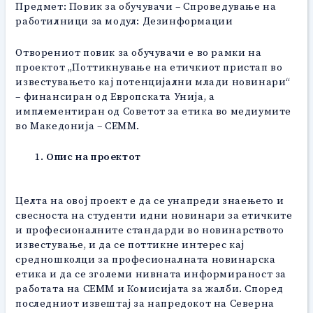
Предмет: Повик за обучувачи – Спроведување на
работилници за модул: Дезинформации
Отворениот повик за обучувачи е во рамки на
проектот „Поттикнување на етичкиот пристап во
известувањето кај потенцијални млади новинари“
– финансиран од Европската Унија, а
имплементиран од Советот за етика во медиумите
во Македонија – СЕММ.
Опис на проектот
Целта на овој проект е да се унапреди знаењето и
свесноста на студенти идни новинари за етичките
и професионалните стандарди во новинарството
известување, и да се поттикне интерес кај
средношколци за професионалната новинарска
етика и да се зголеми нивната информираност за
работата на СЕММ и Комисијата за жалби. Според
последниот извештај за напредокот на Северна