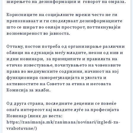
ширењето на дезинформации и говорот на омраза.
Корисниците на социјалните мрежи често не ги
препознаваат и ги споделуваат дезинформациите
што се шират во онлајн просторот, поттикнувајќи
вознемиреност во јавноста.
Оттаму, постои потреба од организирање различни
облици на едукација меѓу младите, некои од нив и
идни новинари, за принципите и правилата на
етичко известување, почитувањето на човековите
права во медиумските содржини, начинот на кој
функционира саморегулацијата и улогата и
активностите на Советот за етика и неговата
Комисија за жалби.
Од друга страна, последните децении се повеќе
опаѓа интересот кај младите луѓе за професијата
Новинар (линк до веста:
https://zanimanja.mk/zanimana/novinari/izgledi-za-
vrabotuvane/)