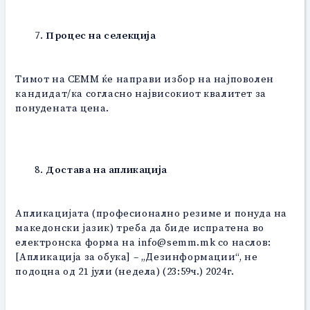
Процес на селекција
Тимот на СЕММ ќе направи избор на најповолен
кандидат/ка согласно највисокиот квалитет за
понудената цена.
Достава на апликација
Апликацијата (професионално резиме и понуда на
македонски јазик) треба да биде испратена во
електронска форма на info@semm.mk со наслов:
[Апликација за обука] – „Дезинформации“, не
подоцна од 21 јули (недела) (23:59ч.) 2024г.