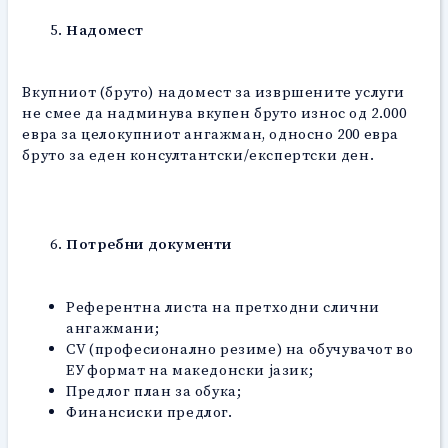
Надомест
Вкупниот (бруто) надомест за извршените услуги
не смее да надминува вкупен бруто износ од 2.000
евра за целокупниот ангажман, односно 200 евра
бруто за еден консултантски/експертски ден.
Потребни документи
Референтна листа на претходни слични
ангажмани;
СV (професионално резиме) на обучувачот во
ЕУ формат на македонски јазик;
Предлог план за обука;
Финансиски предлог.