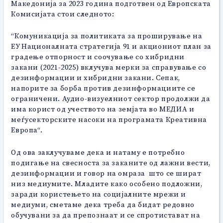
Македонија за 2023 година подготвен од Европската
Комисијата стои следното:
“Комуникација за политиката за проширување на
ЕУ Националната стратегија 91 и акциониот план за
градење отпорност и соочување со хибридни
закани (2021-2025) вклучува мерки за справување со
дезинформации и хибридни закани. Сепак,
напорите за борба против дезинформациите се
ограничени. Аудио-визуелниот сектор продолжи да
има корист од учеството на земјата во МЕДИА и
меѓусекторските насоки на програмата Креативна
Европа“.
Од ова заклучуваме дека и натаму е потребно
подигање на свесноста за заканите од лажни вести,
дезинформации и говор на омраза што се шират
низ медиумите. Младите како особено подложни,
заради користењето на социјалните мрежи и
медиуми, сметаме дека треба да бидат редовно
обучувани за да препознаат и се спротистават на