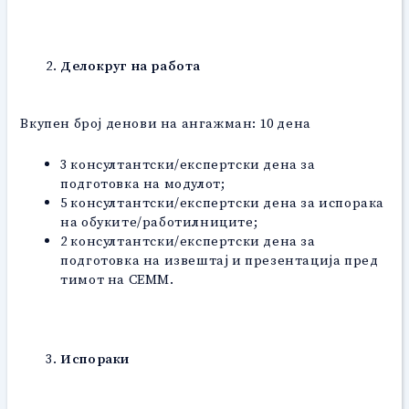
Делокруг на работа
Вкупен број денови на ангажман: 10 дена
3 консултантски/експертски дена за
подготовка на модулот;
5 консултантски/експертски дена за испорака
на обуките/работилниците;
2 консултантски/експертски дена за
подготовка на извештај и презентација пред
тимот на СЕММ.
Испораки