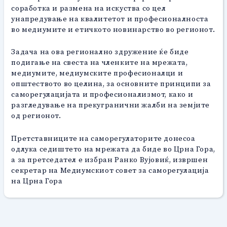
соработка и размена на искуства со цел
унапредување на квалитетот и професионалноста
во медиумите и етичкото новинарство во регионот.
Задача на ова регионално здружение ќе биде
подигање на свеста на членките на мрежата,
медиумите, медиумските професионалци и
општеството во целина, за основните принципи за
саморегулацијата и професионализмот, како и
разгледување на прекугранични жалби на земјите
од регионот.
Претставниците на саморегулаторите донесоа
одлука седиштето на мрежата да биде во Црна Гора,
а за претседател е избран Ранко Вујовиќ, извршен
секретар на Медиумскиот совет за саморегулација
на Црна Гора