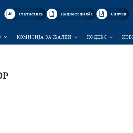
Статистика
Поднеси жалба
Одлуки
О
КОМИСИЈА ЗА ЖАЛБИ
КОДЕКС
ИЗВ
ОР