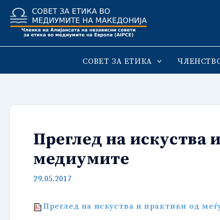
Skip
to
content
СОВЕТ ЗА ЕТИКА
ЧЛЕНСТВ
Преглед на искуства 
медиумите
29.05.2017
Преглед на искуства и практики од меѓ