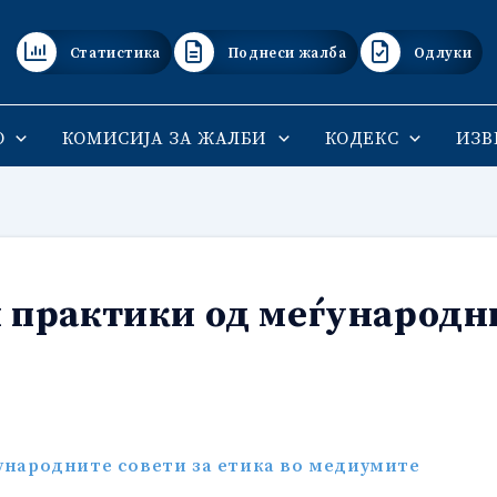
Статистика
Поднеси жалба
Одлуки
О
КОМИСИЈА ЗА ЖАЛБИ
КОДЕКС
ИЗВ
и практики од меѓународни
ународните совети за етика во медиумите