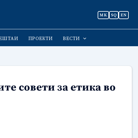
MK
SQ
EN
ЕШТАИ
ПРОЕКТИ
ВЕСТИ
те совети за етика во