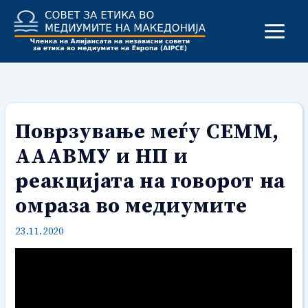
Skip
to
content
Поврзување меѓу СЕММ,
АААВМУ и НП и
реакцијата на говорот на
омраза во медиумите
23.11.2020