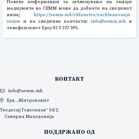
Повеќе информации за зачленување на онлајн
медиумите во СЕММ може да добиете на следниот
линк;
https://semm.mk/chlenstvo/zachlenuvanje-
semm
и на следниве контакти:
info@semm.mk
и
телефонскиот број 02 3 222 595.
КОНТАКТ
info@semm.mk
Бул. „Митрополит
Теодосиј Гологанов“ 54/2,
Северна Македонија
ПОДДРЖАНО ОД