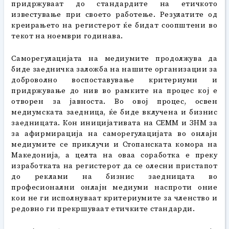
придржуваат до стандардите на етичкото
известување при своето работење. Резулатите од
креирањето на регистерот ќе бидат соопштени во
текот на ноември годинава.
Саморегулацијата на медиумите продолжува да
биде заедничка заложба на нашите организации за
доброволно воспоставување критериуми и
придржување до нив во рамките на процес кој е
отворен за јавноста. Во овој процес, освен
медиумската заедница, ќе биде вклучена и бизнис
заедницата. Кон иницијативата на СЕММ и ЗНМ за
за афирмирација на саморегулацијата во онлајн
медиумите се приклучи и Стопанската комора на
Македонија, а целта на оваа соработка е преку
изработката на регистерот да се олесни пристапот
до реклами на бизнис заедницата во
професионални онлајн медиуми наспроти оние
кои не ги исполнуваат критериумите за членство и
редовно ги прекршуваат етичките стандарди.