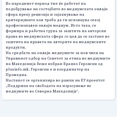
Во наредниот период тие ќе работат на
подобрување на состојбите во медиумската онлајн
сфера преку ревизија и зајакнување на
критериумите кои треба да ги исполнува секој
професионален онлајн медиум. Исто така, се
формира и работна група за заштита на авторски
права во медиумската сфера со цел да се застане во
заштита на правата на авторите на медиумските
продукти.
На средбата на онлајн медиумите за нов член на
Управниот одбор на Советот за етика во медиумите
на Македонија беше избран Бранко Геровски од
plusinfo.mk. Геровски е и координатор на
Промедиа.
Настанот се организира во рамки на ЕУ проектот
„Поддршка на слободата на изразување во
медиумите во Северна Македонија“.