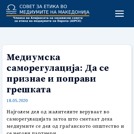
Skip
to
content
Медиумска
саморегулација: Да се
признае и поправи
грешката
18.05.2020
Најголем дел од жалителите веруваат во
саморегулацијата затоа што сметаат дека
медиумите се дел од граѓанското општество и
се негови партнери.