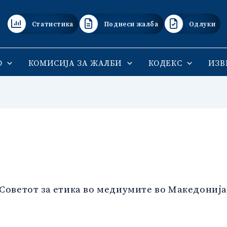
Статистика
Поднеси жалба
Одлуки
О
КОМИСИЈА ЗА ЖАЛБИ
КОДЕКС
ИЗВ
 Советот за етика во медиумите во Македонија