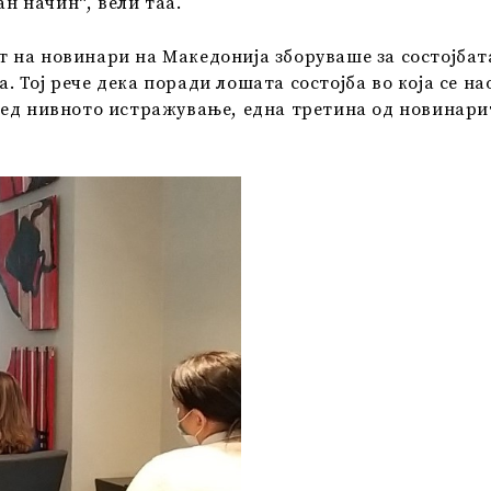
 начин“, вели таа.
на новинари на Македонија зборуваше за состојбата
 Тој рече дека поради лошата состојба во која се н
ед нивното истражување, една третина од новинарите