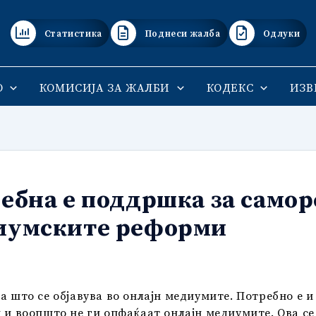
Статистика
Поднеси жалба
Одлуки
О
КОМИСИЈА ЗА ЖАЛБИ
КОДЕКС
ИЗВ
ебна е поддршка за самор
диумските реформи
а што се објавува во онлајн медиумите. Потребно е и
и и воопшто не ги опфаќаат онлајн медиумите. Ова с