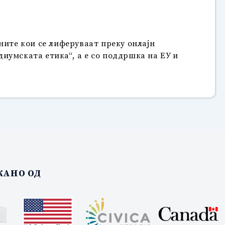
ните кои се лиферуваат преку онлајн
иумската етика“, а е со поддршка на ЕУ и
АНО ОД