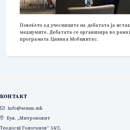
Повеќето од учесниците на дебатата ја иста
медиумите. Дебатата се организира во рамки
програмата Цивика Мобилитас.
КОНТАКТ
info@semm.mk
Бул. „Митрополит
Теодосиј Гологанов“ 54/2,