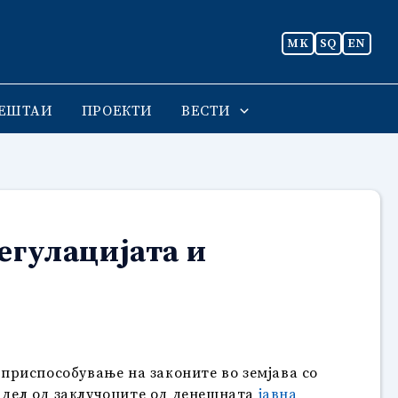
MK
SQ
EN
ЕШТАИ
ПРОЕКТИ
ВЕСТИ
егулацијата и
 приспособување на законите во земјава со
е дел од заклучоците од денешната
јавна