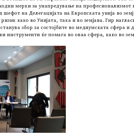
одни мерки за унапредување на професионализмот в
 шефот на Делегацијата на Европската унија во земј
 ризик како во Унијата, така и во земјава. Гир нагла
 станува збор за состојбите во медиумската сфера и д
и инструменти ќе помага во оваа сфера, како во земј