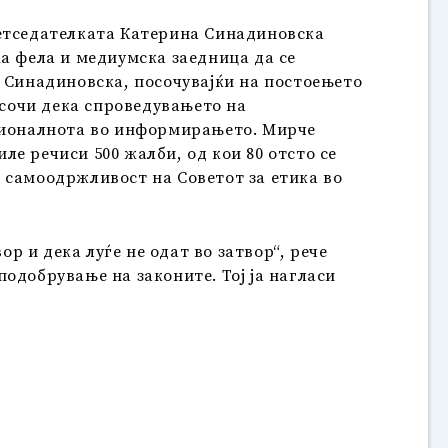
ретседателката Катерина Синадиновска
а фела и медиумска заедница да се
е Синадиновска, посочувајќи на постоењето
сочи дека спроведувањето на
есионалнота во информирањето. Мирче
е речиси 500 жалби, од кои 80 отсто се
 самоодржливост на Советот за етика во
р и дека луѓе не одат во затвор“, рече
одобрување на законите. Тој ја нагласи