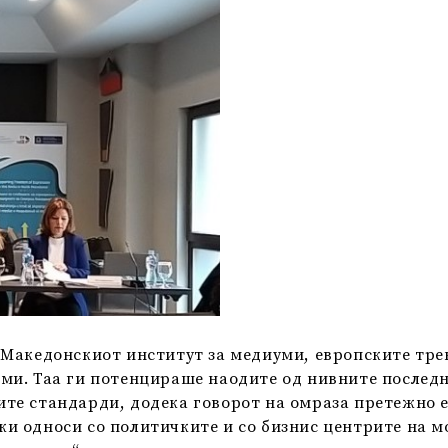
 Македонскиот институт за медиуми, европските тре
ми. Таа ги потенцираше наодите од нивните последн
те стандарди, додека говорот на омраза претежно е
и односи со политичките и со бизнис центрите на м