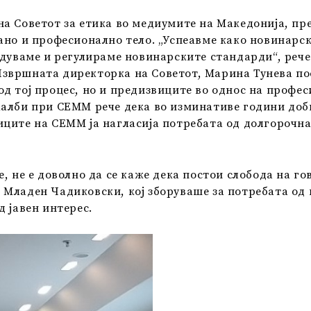
на Советот за етика во медиумите на Македонија, п
ано и професионално тело. „Успеавме како новинарск
едуваме и регулираме новинарските стандарди“, реч
звршната директорка на Советот, Марина Тунева по
од тој процес, но и предизвиците во однос на проф
алби при СЕММ рече дека во изминативе години добил
иците на СЕММ ја нагласија потребата од долгорочна
 не е доволно да се каже дека постои слобода на гово
Младен Чадиковски, кој зборуваше за потребата од п
д јавен интерес.