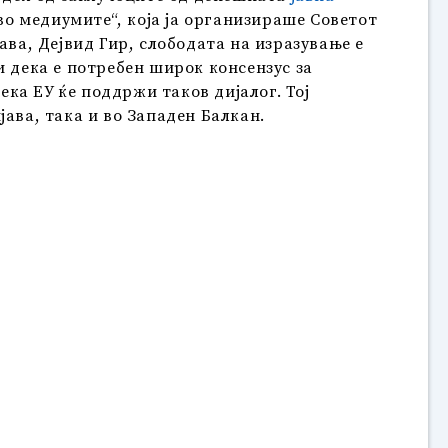
о медиумите“, која ја организираше Советот
ава, Дејвид Гир, слободата на изразување е
си дека е потребен широк консензус за
ека ЕУ ќе поддржи таков дијалог. Тој
ава, така и во Западен Балкан.