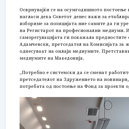
Осврнувајќи се на осумгодишното постоење 
нагласи дека Советот денес важи за етаблир
избориме за позицијата ние самите да ги ур
на Регистарот на професионални медиуми. И
саморегулацијата ги покажала предностите 
Адамчевски, претседател на Комисијата за ж
однесуваат на онлајн медиумите. Претставн
медиумите на Македонија.
„Потребно е системски да се сменат работите,
претседателот на Здружението на новинари, 
потребата од постоење на Фонд за проекти о