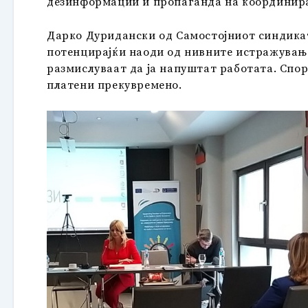
дезинформации и пропаганда на координиран
Дарко Дуридански од Самостојниот синдикат 
потенцирајќи наоди од нивните истражувања.
размислуваат да ја напуштат работата. Спор
платени прекувремено.