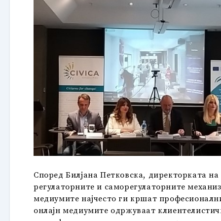
Според Билјана Петковска, директорката на
регулаторните и саморегулаторните механиз
медиумите најчесто ги кршат професионални
онлајн медиумите одржуваат клиентелистичк