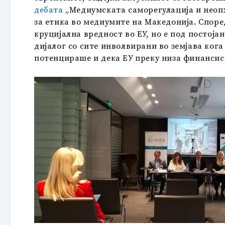
дебата
„Медиумската саморегулација и неопх
за етика во медиумите на Македонија. Според
круцијална вредност во ЕУ, но е под постојан
дијалог со сите инволвирани во земјава кога
потенцираше и дека ЕУ преку низа финансиск