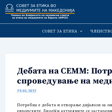
Skip
to
content
СОВЕТ ЗА ЕТИКА
ЧЛЕНСТВ
Дебата на СЕММ: Потр
спроведување на ме
29.03.2022
Потребна е дебата и отворање дијалози за он
европските, бидејќи актуелните се застарен