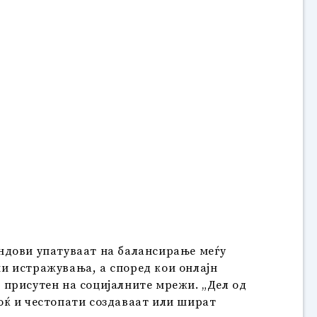
ндови упатуваат на балансирање меѓу
и истражувања, а според кои онлајн
 присутен на социјалните мрежи. „Дел од
оќ и честопати создаваат или шират