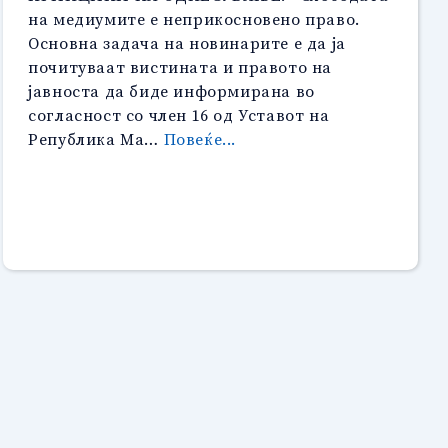
на медиумите е неприкосновено право.
Основна задача на новинарите е да ја
почитуваат вистината и правото на
јавноста да биде информирана во
согласност со член 16 од Уставот на
“Кодекс
Република Ма…
Повеќе...
на
новинарите
на
Mакедонија”