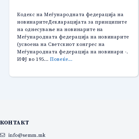
2021”
Кодекс на Меѓународната федерација на
новинаритеДекларацијата за принципите
на однесување на новинарите на
Меѓународната федерација на новинарите
(усвоена на Светскиот конгрес на
Меѓународната федерација на новинари -.
“Декларација
ИФЈ во 195…
Повеќе...
за
принципи
за
однесувањето
на
новинарите”
КОНТАКТ
info@semm.mk