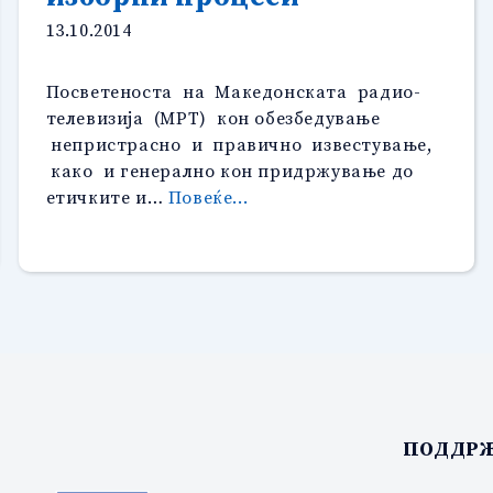
13.10.2014
Посветеноста на Македонската радио-
телевизија (МРТ) кон обезбедување
непристрасно и правично известување,
како и генерално кон придржување до
“Етички
етичките и…
Повеќе...
и
професионални
принципи
на
МРТ
за
медиумско
покривање
изборни
ПОДДРЖ
процеси”