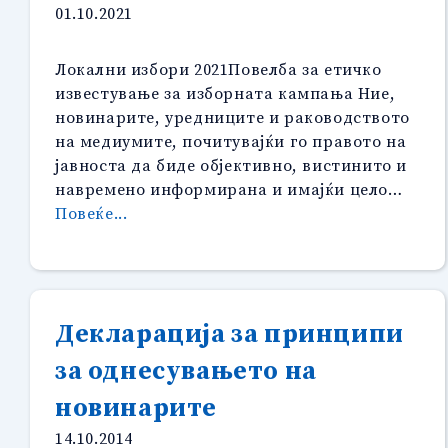
01.10.2021
Локални избори 2021Повелба за етичко
известување за изборната кампања Ние,
новинарите, уредниците и раководството
на медиумите, почитувајќи го правото на
јавноста да биде објективно, вистинито и
навремено информирана и имајќи цело…
“Повелба
Повеќе...
за
етичко
известување
за
Декларација за принципи
изборната
кампања
за однесувањето на
за
новинарите
локални
избори
14.10.2014