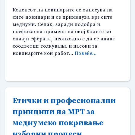
Кодексот на новинарите се однесува на
сите новинари и се применува врз сите
медиуми. Сепак, заради подобра и
поефикасна примена на овој Кодекс во
онлајн сферата, неопходно е да се дадат
соодветни толкувања и насоки за
“Насоки
новинарите кои работ…
Повеќе...
за
етичко
известување
на
онлајн
медиумите”
Етички и професионални
принципи на МРТ за
медиумско покривање
изборни процеси