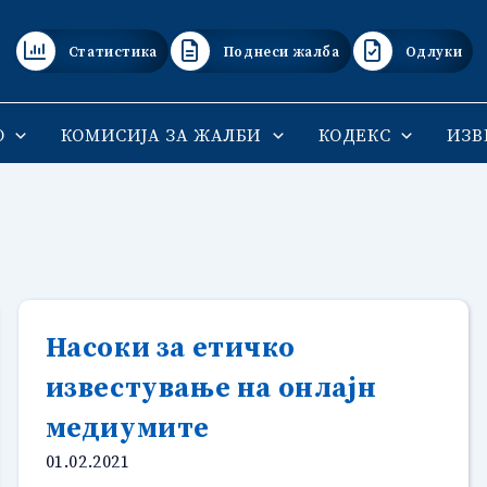
Статистика
Поднеси жалба
Одлуки
О
КОМИСИЈА ЗА ЖАЛБИ
КОДЕКС
ИЗВ
Насоки за етичко
известување на онлајн
медиумите
01.02.2021