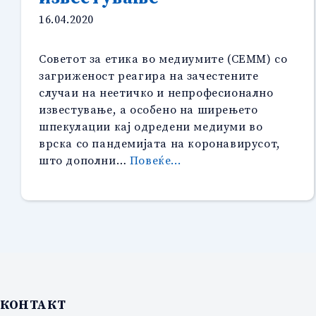
16.04.2020
Советот за етика во медиумите (СЕММ) со
загриженост реагира на зачестените
случаи на неетичко и непрофесионално
известување, а особено на ширењето
шпекулации кај одредени медиуми во
врска со пандемијата на коронавирусот,
“Советот
што дополни…
Повеќе...
за
етика
во
медиумите
(СЕММ)
реагира
за
неетичко
КОНТАКТ
и