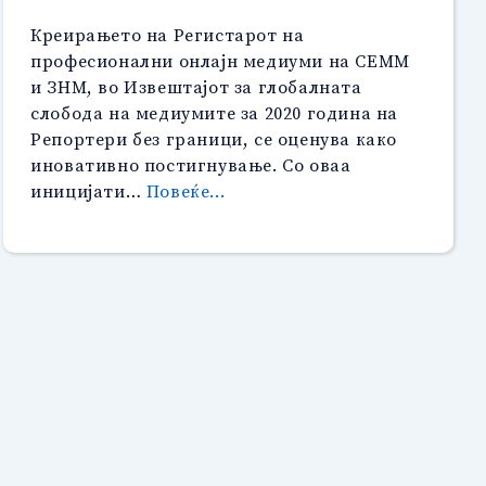
Креирањето на Регистарот на
професионални онлајн медиуми на СЕММ
и ЗНМ, во Извештајот за глобалната
слобода на медиумите за 2020 година на
Репортери без граници, се оценува како
иновативно постигнување. Со оваа
“Креирањето
иницијати…
Повеќе...
на
Регистарот
на
професионални
онлајн
медиуми
на
СЕММ
и ЗНМ”