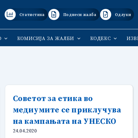
Статистика
Поднеси жалба
Одлуки
О
КОМИСИЈА ЗА ЖАЛБИ
КОДЕКС
ИЗВ
Советот за етика во
медиумите се приклучува
на кампањата на УНЕСКО
24.04.2020