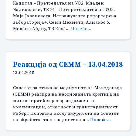
Капитал – Претседател на УО2. Младен
Чадиковски, ТВ 24 – Потпретседател на УО3.
Маја Јовановска, Истражувачка репортерска
лабораторија4. Семи Мехмети, Алмакос 5.
“Избрани
Меваип Абдиу, ТВ Коха…
Повеќе...
членовите
на
Управен
и
Надзорен
Реакција од СЕММ – 13.04.2018
Одбор
13.04.2018
на
СЕММ
на
Советот за етика во медиумите на Македонија
редовното
(СЕММ) реагира на неоснованата критика на
изборно
министерот без ресор задолжен за
Собрание,
комуникации, отчетност и транспарентност
одржано
Роберт Поповски околу ажурноста на Советот
на
“Реакција
во обработката на поднесена п…
Повеќе...
30.03.2018”
од
СЕММ