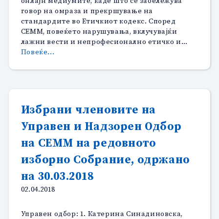
онлајн медиумите, каде што се забележува
говор на омраза и прекршување на
стандардите во Етичкиот кодекс. Според
СЕММ, повеќето нарушувања, вклучувајќи
лажни вести и непрофесионално етичко и…
“Во
Повеќе...
најновиот
извештај
на
Европска
комисија
Избрани членовите на
за
Управен и Надзорен Одбор
напредокот
на
на СЕММ на редовното
РМ,
цитирани
изборно Собрание, одржано
наодите
на 30.03.2018
на
Советот
02.04.2018
за
етика:”
Управен одбор: 1. Катерина Синадиновска,