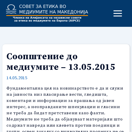
Skip
to
content
Соопштение до
медиумите – 13.05.2015
14.05.2015
Фундаментална цел на новинарството е да и служи
на јавноста низ пласирање вести, гледишта,
коментари и информации за прашања од јавен
интерес, а неоправданите шпекулации и гласини
не треба да бидат претставени како факти.
Медиумите не треба да објавуваат материјали што
содржат навреда или клевета против поединци и
групи, освен доколку со внимателна проценка не се