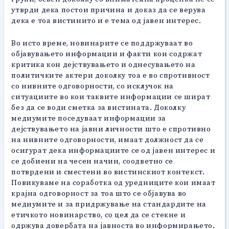
утврди дека постои причина и доказ да се верува
дека е тоа вистинито и е тема од јавен интерес.
Во исто време, новинарите се поддржуваат во
објавувањето информации и факти кои содржат
критика кон дејствувањето и однесувањето на
политичките актери доколку тоа е во спротивност
со нивните одговорности, со исклучок на
ситуациите во кои таквите информации се шират
без да се води сметка за вистината. Доколку
медиумите поседуваат информации за
дејствувањето на јавни личности што е спротивно
на нивните одговорности, имаат должност да се
осигурат дека информациите се од јавен интерес и
се добиени на чесен начин, соодветно се
потврдени и сместени во вистинскиот контекст.
Повикуваме на соработка од уредниците кои имаат
крајна одговорност за тоа што се објавува во
медиумите и за придржување на стандардите на
етичкото новинарство, со цел да се стекне и
одржува довербата на јавноста во информирањето.