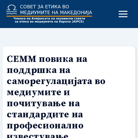
Skip
to
content
СЕММ повика на
поддршка на
саморегулацијата во
медиумите и
почитување на
стандардите на
професионално
известување