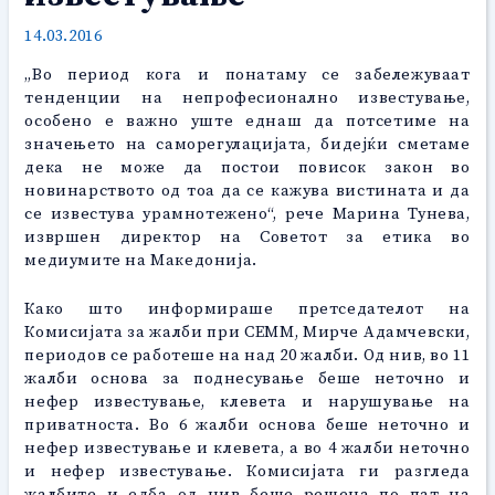
14.03.2016
„Во период кога и понатаму се забележуваат
тенденции на непрофесионално известување,
особено е важно уште еднаш да потсетиме на
значењето на саморегулацијата, бидејќи сметаме
дека не може да постои повисок закон во
новинарството од тоа да се кажува вистината и да
се известува урамнотежено“, рече Марина Тунева,
извршен директор на Советот за етика во
медиумите на Македонија.
Како што информираше претседателот на
Комисијата за жалби при СЕММ, Мирче Адамчевски,
периодов се работеше на над 20 жалби. Од нив, во 11
жалби основа за поднесување беше неточно и
нефер известување, клевета и нарушување на
приватноста. Во 6 жалби основа беше неточно и
нефер известување и клевета, а во 4 жалби неточно
и нефер известување. Комисијата ги разгледа
жалбите и едба од нив беше решена по пат на