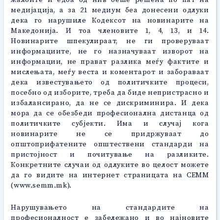
медијација, а за 21 медиум беа донесени одлуки
дека го нарушиле Кодексот на новинарите на
Македонија. И тоа членовите 1, 4, 13, и 14.
Новинарите шпекулираат, не ги проверуваат
информациите, не го назначуваат изворот на
информации, не прават разлика меѓу фактите и
мислењата, меѓу веста и коментарот и забораваат
дека известувањето од политичките процеси,
посебно од изборите, треба да биде непристрасно и
избалансирано, да не се дискриминира. И дека
мора да се обезбеди професионална дистанца од
политичките субјекти. Има и случај кога
новинарите не се придржуваат до
општоприфатените општествени стандарди на
пристојност и почитување на разликите.
Конкретните случаи од одлуките во целост можете
да го видите на интернет страницата на СЕММ
(www.semm.mk).
Нарушувањето на стандардите на
професионалност е забележано и во најновите