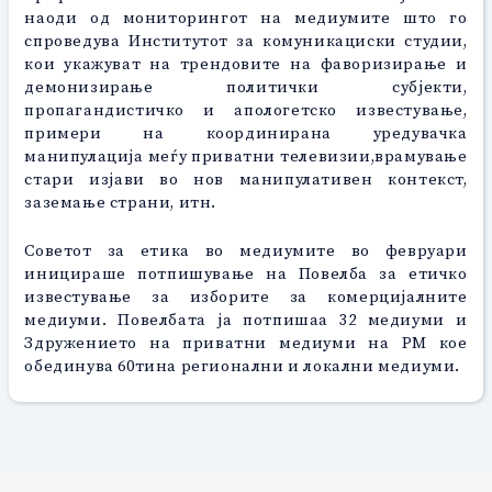
наоди од мониторингот на медиумите што го
спроведува Институтот за комуникациски студии,
кои укажуват на трендовите на фаворизирање и
демонизирање политички субјекти,
пропагандистичко и апологетско известување,
примери на координирана уредувачка
манипулација меѓу приватни телевизии,врамување
стари изјави во нов манипулативен контекст,
заземање страни, итн.
Советот за етика во медиумите во февруари
иницираше потпишување на Повелба за етичко
известување за изборите за комерцијалните
медиуми. Повелбата ја потпишаа 32 медиуми и
Здружението на приватни медиуми на РМ кое
обединува 60тина регионални и локални медиуми.