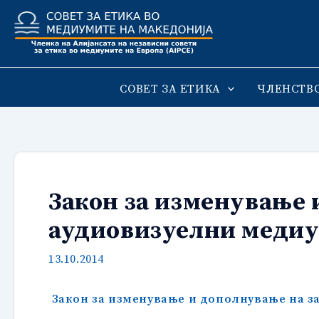
Skip
to
content
СОВЕТ ЗА ЕТИКА
ЧЛЕНСТВ
Закон за изменување 
аудиовизуелни медиу
13.10.2014
Закон за изменување и дополнување на з