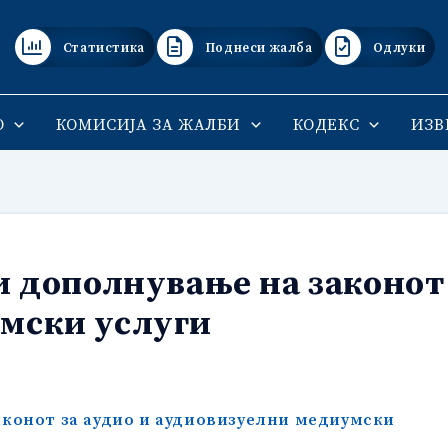
Статистика
Поднеси жалба
Одлуки
О
КОМИСИЈА ЗА ЖАЛБИ
КОДЕКС
ИЗВ
и дополнување на законот 
мски услуги
аконот за аудио и аудиовизуелни медиумски