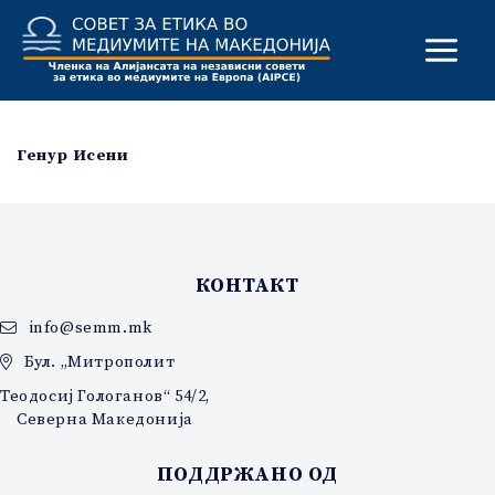
Skip
to
content
Генур Исени
КОНТАКТ
info@semm.mk
Бул. „Митрополит
Теодосиј Гологанов“ 54/2,
Северна Македонија
ПОДДРЖАНО ОД