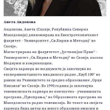
Анета Андонова
Андонова, Анета (Скопје, Република Северна
Македонија) дипломирала на Електротехничкиот
факултет - Универзитет „Св.Кирил и Методиј“ во
Скопје.
Магистрирала на факултетот „Јустинијан Први“ -
Универзитет „Св.Кирил и Методиј“ во Скопје, насока
Медиуми и комуникации.
Својата кариера во медиумите ја започнува во
експерименталното младинско радио „Клуб 100“ во
рамки на Училиштето за средно образование „Орце
Николов“ во Скопје. Во 1990 година ја започнува
телевизиската кариера во контактно - училишната
програма „Пулсирања,“ во Образовната програма на
Македонската радио телевизија. Во текот на својата
кариера била автор на многу образовни емисии и