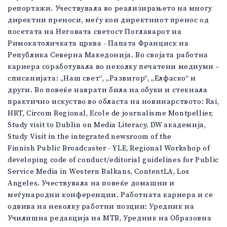
репортажи. Учествувала во реализирањето на многу
директни преноси, меѓу кои директниот пренос од
посетата на Неговата светост Поглаварот на
Римокатоличката црква - Папата Франциск на
Република Северна Македонија. Во својата работна
кариера соработувала во неколку печатени медиуми –
списанијата: „Наш свет“, „Развигор“, „Елфаско“ и
други. Во повеќе наврати била на обуки и стекнала
практично искуство во областа на новинарството: Rai,
HRT, Circom Regional, Еcole de journalisme Мontpellier,
Study visit to Dublin on Media Literacy, DW академија,
Study Visit in the integrated newsroom of the
Finnish Public Broadcaster - YLE, Regional Workshop of
developing code of conduct/editorial guidelines for Public
Service Media in Western Balkans, ContentLA, Los
Angeles. Учествувала на повеќе домашни и
меѓународни конференции. Работната кариера и се
одвива на неколку работни позции: Уредник на
Училишна редакција на МТВ, Уредник на Образовна