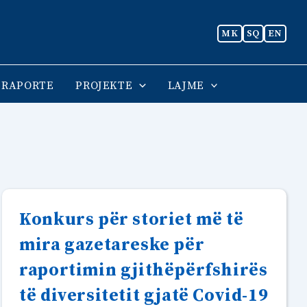
MK
SQ
EN
RAPORTE
PROJEKTE
LAJME
Konkurs për storiet më të
mira gazetareske për
raportimin gjithëpërfshirës
të diversitetit gjatë Covid-19