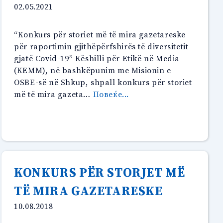
02.05.2021
“Konkurs për storiet më të mira gazetareske
për raportimin gjithëpërfshirës të diversitetit
gjatë Covid-19” Këshilli për Etikë në Media
(KEMM), në bashkëpunim me Misionin e
OSBE-së në Shkup, shpall konkurs për storiet
“Konkurs
më të mira gazeta…
Повеќе...
për
storiet
më
të
mira
gazetareske
KONKURS PËR STORJET MË
për
TË MIRA GAZETARESKE
raportimin
gjithëpërfshirës
10.08.2018
s
të