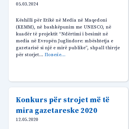
05.03.2024
Këshilli për Etikë në Media në Maqedoni
(KEMM), në bashkëpunim me UNESCO, në
kuadër të projektit “Ndërtimi i besimit në
media në Evropën Juglindore: mbështetja e
gazetarisë si një e mirë publike”, shpall thirrje
“Thirrje
për storjet…
Повеќе...
e
hapur
për
storje
gazetareske
me
Konkurs për strojet më të
temë
mira gazetareske 2020
“Fakte
dhe
12.05.2020
dezinformata