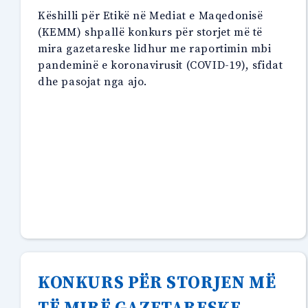
për
Këshilli për Etikë në Mediat e Maqedonisë
ambientin
(KEMM) shpallë konkurs për storjet më të
jetësor””
mira gazetareske lidhur me raportimin mbi
pandeminë e koronavirusit (COVID-19), sfidat
dhe pasojat nga ajo.
KONKURS PËR STORJEN MË
TË MIRË GAZETARESKE