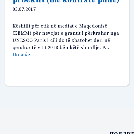
Etikë
03.07.2017
në
Mediat
shpallin
Këshilli për etik në mediat e Maqedonisë
edicionin
(KEMM) për nevojat e grantit i përkrahur nga
e
UNESCO Paris i cili do të zbatohet deri në
16-
qershor të vitit 2018 bën këtë shpallje: P…
të
“Pozita
Повеќе...
për
e
Çmimin
punës:
mediatik
Kordinator
“Zhan
i
Mone””
proektit
(me
kontratë
pune)”
ПОДДРЖ