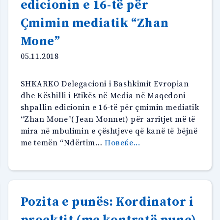
edicionin e 16-të për
diversitetin
Çmimin mediatik “Zhan
dhe
sfidat
Mone”
në
arsim”
05.11.2018
SHKARKO Delegacioni i Bashkimit Evropian
dhe Këshilli i Etikës në Media në Maqedoni
shpallin edicionin e 16-të për çmimin mediatik
“Zhan Mone”( Jean Monnet) për arritjet më të
mira në mbulimin e çështjeve që kanë të bëjnë
“Delegacioni
me temën “Ndërtim…
Повеќе...
i
Bashkimit
Evropian
dhe
Pozita e punës: Kordinator i
Këshilli
për
proektit (me kontratë pune)