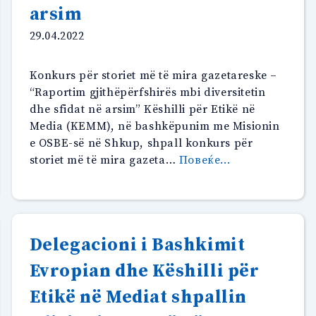
arsim
29.04.2022
Konkurs për storiet më të mira gazetareske –
“Raportim gjithëpërfshirës mbi diversitetin
dhe sfidat në arsim” Këshilli për Etikë në
Media (KEMM), në bashkëpunim me Misionin
e OSBE-së në Shkup, shpall konkurs për
“Konkurs
storiet më të mira gazeta…
Повеќе...
për
storiet
më
të
Delegacioni i Bashkimit
mira
gazetareske-
Evropian dhe Këshilli për
Raportim
Etikë në Mediat shpallin
gjithëpërfshirë
mbi