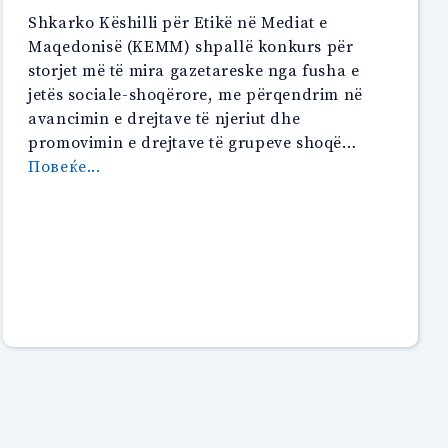
diversitetit
Shkarko Këshilli për Etikë në Mediat e
gjatë
Maqedonisë (KEMM) shpallë konkurs për
Covid-
storjet më të mira gazetareske nga fusha e
19”
jetës sociale-shoqërore, me përqendrim në
avancimin e drejtave të njeriut dhe
promovimin e drejtave të grupeve shoqë…
“KONKURS
Повеќе...
PËR
STORJET
MË
TË
MIRA
GAZETARESKE”