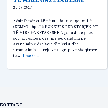
20.07.2017
Këshilli për etikë në mediat e Maqedonisë
(KEMM) shpallë KONKURS PËR STORJEN MË
TË MIRË GAZETARESKE Nga fusha e jetës
socijalo-shoqërore, me përqëndrim në
avancimin e drejtave të njeriut dhe
promovimin e drejtave të grupeve shoqërore
“KONKURS
të…
Повеќе...
PËR
STORJEN
MË
TË
MIRË
GAZETARESKE”
КОНТАКТ