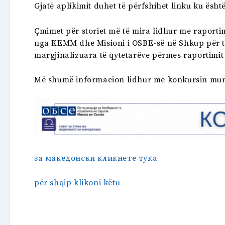
Gjatë aplikimit duhet të përfshihet linku ku ësht
Çmimet për storiet më të mira lidhur me raporti
nga KEMM dhe Misioni i OSBE-së në Shkup për të
margjinalizuara të qytetarëve përmes raportimit 
Më shumë informacion lidhur me konkursin mund
за македонски кликнете тука
për shqip klikoni këtu