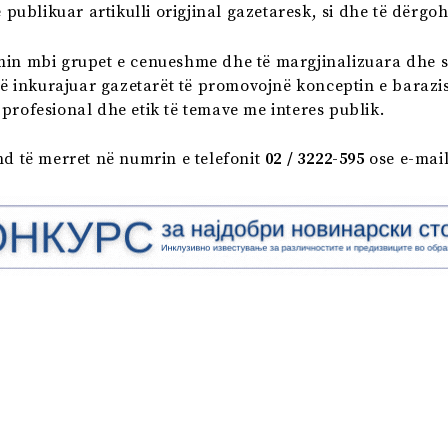
ë publikuar artikulli origjinal gazetaresk, si dhe të dërgo
min mbi grupet e cenueshme dhe të margjinalizuara dhe sf
 inkurajuar gazetarët të promovojnë konceptin e barazis
profesional dhe etik të temave me interes publik.
 të merret në numrin e telefonit
02 / 3222-595
ose e-mai