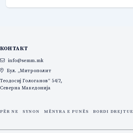
КОНТАКТ
info@semm.mk
Бул. „Митрополит
Теодосиј Гологанов“ 54/2,
Северна Македонија
PËR NE
SYNON
MËNYRA E PUNËS
BORDI DREJTU