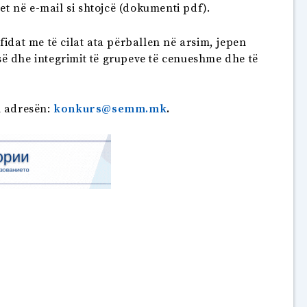
het në e-mail si shtojcë (dokumenti pdf).
idat me të cilat ata përballen në arsim, jepen
ë dhe integrimit të grupeve të cenueshme dhe të
l adresën:
konkurs@semm.mk
.