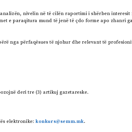
 analizën, nivelin në të cilën raportimi i shërben interesi
imet e paraqitura mund të jenë të çdo forme apo zhanri ga
bërë nga përfaqësues të njohur dhe relevant të profesioni
zojnë deri tre (3) artikuj gazetareske.
ës elektronike:
konkurs@semm.mk
.