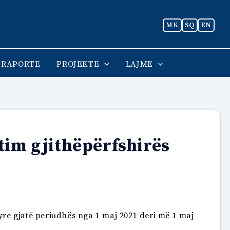
MK
SQ
EN
RAPORTE
PROJEKTE
LAJME
tim gjithëpërfshirës
tyre gjatë periudhës nga 1 maj 2021 deri më 1 maj