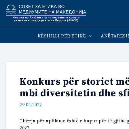
Skip
to
content
KËSHILLI PËR ETIKË
ANËTARËSI
Konkurs për storiet më
mbi diversitetin dhe sf
29.04.2022
Thirrja për aplikime është e hapur për të gjithë 
2022.