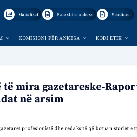
Statistikat
Parashtro ankesë
Vendimet
M
KOMISIONI PËR ANKESA
KODI ETIK
 të mira gazetareske-Rapor
idat në arsim
gazetarët profesionistë dhe redaksitë që botuan storiet e 