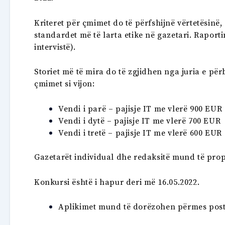
Kriteret për çmimet do të përfshijnë vërtetësinë,
standardet më të larta etike në gazetari. Raport
intervistë).
Storiet më të mira do të zgjidhen nga juria e për
çmimet si vijon:
Vendi i parë – pajisje IT me vlerë 900 EUR
Vendi i dytë – pajisje IT me vlerë 700 EUR
Vendi i tretë – pajisje IT me vlerë 600 EUR
Gazetarët individual dhe redaksitë mund të propo
Konkursi është i hapur deri më 16.05.2022.
Aplikimet mund të dorëzohen përmes post