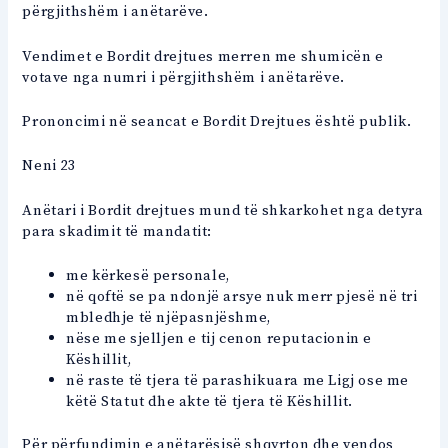
përgjithshëm i anëtarëve.
Vendimet e Bordit drejtues merren me shumicën e
votave nga numri i përgjithshëm i anëtarëve.
Prononcimi në seancat e Bordit Drejtues është publik.
Neni 23
Anëtari i Bordit drejtues mund të shkarkohet nga detyra
para skadimit të mandatit:
me kërkesë personale,
në qoftë se pa ndonjë arsye nuk merr pjesë në tri
mbledhje të njëpasnjëshme,
nëse me sjelljen e tij cenon reputacionin e
Këshillit,
në raste të tjera të parashikuara me Ligj ose me
këtë Statut dhe akte të tjera të Këshillit.
Për përfundimin e anëtarësisë shqyrton dhe vendos