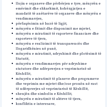
llojin e organeve dhe përbërjen e tyre, mënyrën e
emërimit dhe shkarkimit, kohëzgjatjen e
mandatit të anëtarëve të organeve dhe mënyrën e
vendimmarrjes,
përfaqësimin në bazë të ligjit,
mënyrën e fitimit dhe disponimit me mjetet,
mënyrën e miratimit të raporteve financiare dhe
raporteve të tjera,
mënyrën e realizimit të transparencës dhe
llogaridhënies në punë,
mënyrën e miratimit, ndryshimit dhe plotësimit të
Statutit,
mënyrën e vendimmarrjes për ndryshime
statutore dhe ndërprerjen e veprimtarisë së
Këshillit,
mënyrën e miratimit të planeve dhe programeve
dhe veprimin me mjetet dhe/ose pronën në rast
të ndërprerjes së veprimtarisë të Këshillit,
shenjën dhe simbolin e Këshillit,
mënyrën e miratimit të akteve të tjera,
konfliktin e interesave,