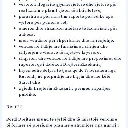
vërteton llogaritë gjysmëvjetore dhe vjetore për
realizimin e planit vjetor të aktiviteteve;
parashtron për miratim raporte periodike apo
vjetore për punën e vet;
emëron dhe shkarkon anëtarë të Komisionit për
ankesa;
merr vendime për shpërblime dhe mirënjohje;
vendos në lidhje me furnizimet, shitjen dhe
shlyerjen e vlerave të mjeteve kryesore;
shqyrton dhe vendos në lidhje me propozimet dhe
raportet që i dorëzon Drejtori Ekzekutiv;
kryen edhe detyra të tjera që do t’i besohen nga
Kuvendi, në përputhje me Ligjin dhe me këtë
Statut dhe
zgjedh Drejtorin Ekzekutiv përmes shpalljes
publike.
Neni 22
Bordi Drejtues mund të sjellë dhe të miratojë vendime
të formës së prerë, me praninë e shumicës nga numri i