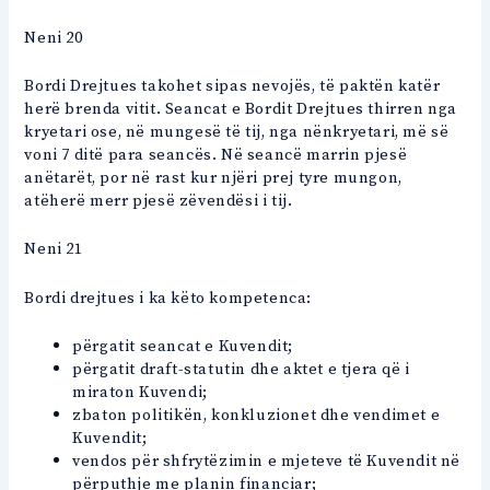
Neni 20
Bordi Drejtues takohet sipas nevojës, të paktën katër
herë brenda vitit. Seancat e Bordit Drejtues thirren nga
kryetari ose, në mungesë të tij, nga nënkryetari, më së
voni 7 ditë para seancës. Në seancë marrin pjesë
anëtarët, por në rast kur njëri prej tyre mungon,
atëherë merr pjesë zëvendësi i tij.
Neni 21
Bordi drejtues i ka këto kompetenca:
përgatit seancat e Kuvendit;
përgatit draft-statutin dhe aktet e tjera që i
miraton Kuvendi;
zbaton politikën, konkluzionet dhe vendimet e
Kuvendit;
vendos për shfrytëzimin e mjeteve të Kuvendit në
përputhje me planin financiar;