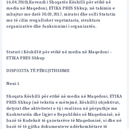
16.04.2010),Kuvendi i Shoqatës Këshilli për etikë në
media në Maqedoni, ETIKA PRES Shkup, në takimin e
mbajtur me datë 30.03.2017, miratoi dhe solli Statutin
me të cilin rregullohet veprimtaria, struktura
organizative dhe funksionimi i organizatës.
Statuti i Këshillit për etikë në media në Maqedoni –
ETIKA PRES Shkup
DISPOZITA TË PËRGJITHSHME
Neni 1
Shoqata Këshilli për etikë në media në Maqedoni, ETIKA
PRES Shkup (në tekstin e mëtejmë, Këshilli) objektivat,
detyrat dhe aktivitetet e tij i realizon në përputhje me
Kushtetutën dhe ligjet e Republikës së Maqedonisë, në
bazë të Kodeksit të gazetarëve të Maqedonisë, si dhe në
bazë të të gjitha dokumenteve ndërkombëtare të