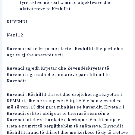
tyre aktive në realizimin e objektivave dhe
aktiviteteve të Këshillit.
KUVENDI
Neni 12
Kuvendi është trupi më i lartë i Këshillit dhe përbëhet
nga të gjithë anëtarët e tij.
Kuvendi zgjedh Kryetar dhe Zëvendëskryetar të
Kuvendit nga radhët e anëtarëve para fillimit të
Kuvendit.
Kuvendi i Këshillit thirret dhe drejtohet nga Kryetari i
KEMM-it, dhe në mungesë të tij, këtë e bën zëvendësi,
më së voni 15 ditë para mbajtjes së kuvendit. Kryetari i
Kuvendit është i obliguar të thërrasë seancën e
Kuvendit atëherë kur këtë e kërkojnë të paktën një e
treta e numrit të përgjithshëm të anëtarëve. Kuvendi i
Këshillit mund të thirret dhe me kërkesë të dy të tretave