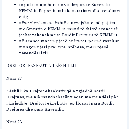
të paktën një herë në vit dërgon te Kuvendi i
KEMM-it, Raportin mbi konstatimet dhe vendimet
e tij;
nëse vlerëson se është e nevojshme, në pajtim
me Statutin e KEMM-it, mund të thirrë seancë të
jashtëzakonshme të Bordit Drejtues të KEMM-it.
në seancë marrin pjesë anëtarët, por në rast kur
mungon njëri prej tyre, atëherë, merr pjesë
zëvendësi i tij.
DREJTORI EKZEKUTIV I KËSHILLIT
Neni 27
Këshilli ka Drejtor ekzekutiv që e zgjedhë Bordi
Drejtues, me një mandat katër vjeçar, me mundësi për
rizgjedhje. Drejtori ekzekutiv jep llogari para Bordit
Drejtues dhe para Kuvendit.
Neni 28