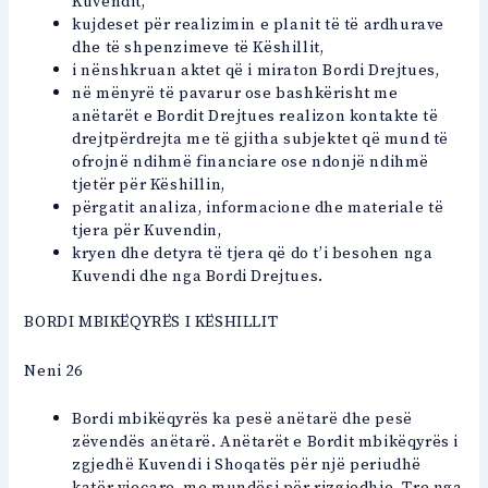
Kuvendit,
kujdeset për realizimin e planit të të ardhurave
dhe të shpenzimeve të Këshillit,
i nënshkruan aktet që i miraton Bordi Drejtues,
në mënyrë të pavarur ose bashkërisht me
anëtarët e Bordit Drejtues realizon kontakte të
drejtpërdrejta me të gjitha subjektet që mund të
ofrojnë ndihmë financiare ose ndonjë ndihmë
tjetër për Këshillin,
përgatit analiza, informacione dhe materiale të
tjera për Kuvendin,
kryen dhe detyra të tjera që do t’i besohen nga
Kuvendi dhe nga Bordi Drejtues.
BORDI MBIKËQYRËS I KËSHILLIT
Neni 26
Bordi mbikëqyrës ka pesë anëtarë dhe pesë
zëvendës anëtarë. Anëtarët e Bordit mbikëqyrës i
zgjedhë Kuvendi i Shoqatës për një periudhë
katër vjeçare, me mundësi për rizgjedhje. Tre nga