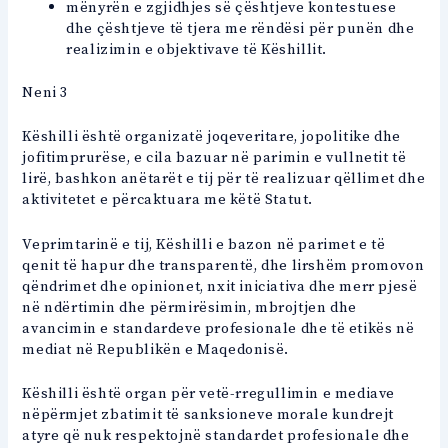
mënyrën e zgjidhjes së çështjeve kontestuese
dhe çështjeve të tjera me rëndësi për punën dhe
realizimin e objektivave të Këshillit.
Neni 3
Këshilli është organizatë joqeveritare, jopolitike dhe
jofitimprurëse, e cila bazuar në parimin e vullnetit të
lirë, bashkon anëtarët e tij për të realizuar qëllimet dhe
aktivitetet e përcaktuara me këtë Statut.
Veprimtarinë e tij, Këshilli e bazon në parimet e të
qenit të hapur dhe transparentë, dhe lirshëm promovon
qëndrimet dhe opinionet, nxit iniciativa dhe merr pjesë
në ndërtimin dhe përmirësimin, mbrojtjen dhe
avancimin e standardeve profesionale dhe të etikës në
mediat në Republikën e Maqedonisë.
Këshilli është organ për vetë-rregullimin e mediave
nëpërmjet zbatimit të sanksioneve morale kundrejt
atyre që nuk respektojnë standardet profesionale dhe