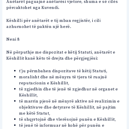
Anëtarët paguajnë anëtarësi vjetore, shuma e së cilës
përcaktohet nga Kuvendi.
Këshilli për anëtarët e tij mban regjistër, i cili
azhurnohet të paktën një herë.
Neni 8
Në përputhje me dispozitat e këtij Statuti, anëtarët e
Këshillit kanë këto të drejta dhe përgjegjësi:
t’ju përmbahen dispozitave të këtij Statuti,
moralisht dhe në mënyra të tjera të ruajnë
reputacionin e Këshillit,
të zgjedhin dhe të jenë të zgjedhur në organet e
Këshillit,
të marrin pjesë në mënyrë aktive në realizimin e
objektivave dhe detyrave të Këshillit, në pajtim
me këtë Statut,
të shqyrtojnë dhe vlerësojnë punën e Këshillit,
të jenë të informuar në kohë për punën e