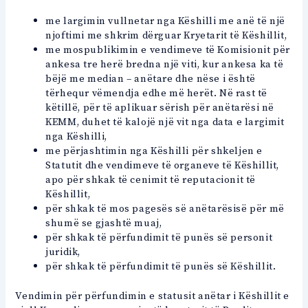
me largimin vullnetar nga Këshilli me anë të një
njoftimi me shkrim dërguar Kryetarit të Këshillit,
me mospublikimin e vendimeve të Komisionit për
ankesa tre herë bredna një viti, kur ankesa ka të
bëjë me median – anëtare dhe nëse i është
tërhequr vëmendja edhe më herët. Në rast të
këtillë, për të aplikuar sërish për anëtarësi në
KEMM, duhet të kalojë një vit nga data e largimit
nga Këshilli,
me përjashtimin nga Këshilli për shkeljen e
Statutit dhe vendimeve të organeve të Këshillit,
apo për shkak të cenimit të reputacionit të
Këshillit,
për shkak të mos pagesës së anëtarësisë për më
shumë se gjashtë muaj,
për shkak të përfundimit të punës së personit
juridik,
për shkak të përfundimit të punës së Këshillit.
Vendimin për përfundimin e statusit anëtar i Këshillit e