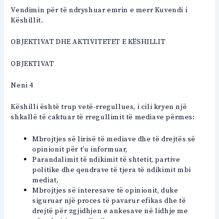
Vendimin për të ndryshuar emrin e merr Kuvendi i
Këshillit.
OBJEKTIVAT DHE AKTIVITETET E KËSHILLIT
OBJEKTIVAT
Neni 4
Këshilli është trup vetë-rregullues, i cili kryen një
shkallë të caktuar të rregullimit të mediave përmes:
Mbrojtjes së lirisë të mediave dhe të drejtës së
opinionit për t’u informuar,
Parandalimit të ndikimit të shtetit, partive
politike dhe qendrave të tjera të ndikimit mbi
mediat,
Mbrojtjes së interesave të opinionit, duke
siguruar një proces të pavarur efikas dhe të
drejtë për zgjidhjen e ankesave në lidhje me