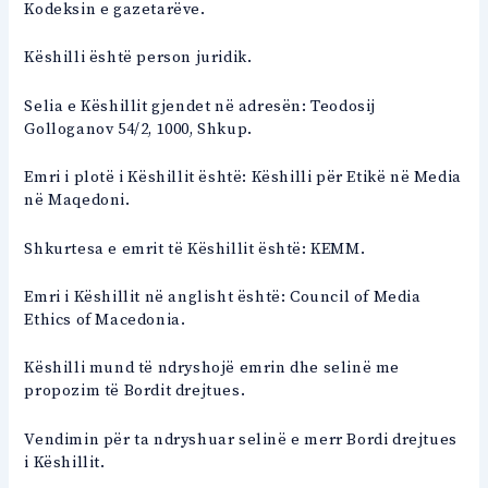
Kodeksin e gazetarëve.
Këshilli është person juridik.
Selia e Këshillit gjendet në adresën: Teodosij
Golloganov 54/2, 1000, Shkup.
Emri i plotë i Këshillit është: Këshilli për Etikë në Media
në Maqedoni.
Shkurtesa e emrit të Këshillit është: KEMM.
Emri i Këshillit në anglisht është: Council of Media
Ethics of Macedonia.
Këshilli mund të ndryshojë emrin dhe selinë me
propozim të Bordit drejtues.
Vendimin për ta ndryshuar selinë e merr Bordi drejtues
i Këshillit.