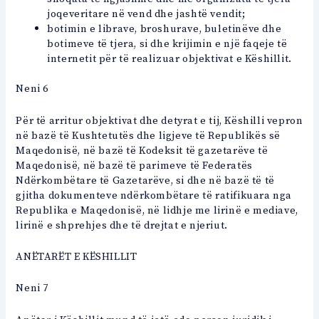
joqeveritare në vend dhe jashtë vendit;
botimin e librave, broshurave, buletinëve dhe
botimeve të tjera, si dhe krijimin e një faqeje të
internetit për të realizuar objektivat e Këshillit.
Neni 6
Për të arritur objektivat dhe detyrat e tij, Këshilli vepron
në bazë të Kushtetutës dhe ligjeve të Republikës së
Maqedonisë, në bazë të Kodeksit të gazetarëve të
Maqedonisë, në bazë të parimeve të Federatës
Ndërkombëtare të Gazetarëve, si dhe në bazë të të
gjitha dokumenteve ndërkombëtare të ratifikuara nga
Republika e Maqedonisë, në lidhje me lirinë e mediave,
lirinë e shprehjes dhe të drejtat e njeriut.
ANËTARËT E KËSHILLIT
Neni 7