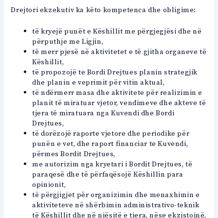
Drejtori ekzekutiv ka këto kompetenca dhe obligime:
të kryejë punët e Këshillit me përgjegjësi dhe në
përputhje me Ligjin,
të merr pjesë në aktivitetet e të gjitha organeve të
Këshillit,
të propozojë te Bordi Drejtues planin strategjik
dhe planin e veprimit për vitin aktual,
të ndërmerr masa dhe aktivitete për realizimin e
planit të miratuar vjetor, vendimeve dhe akteve të
tjera të miratuara nga Kuvendi dhe Bordi
Drejtues,
të dorëzojë raporte vjetore dhe periodike për
punën e vet, dhe raport financiar te Kuvendi,
përmes Bordit Drejtues,
me autorizim nga kryetari i Bordit Drejtues, të
paraqesë dhe të përfaqësojë Këshillin para
opinionit,
të përgjigjet për organizimin dhe menaxhimin e
aktiviteteve në shërbimin administrativo-teknik
të Këshillit dhe në njësitë e tjera, nëse ekzistojnë,