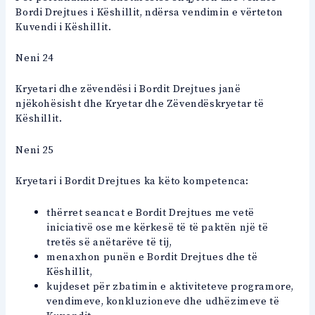
Bordi Drejtues i Këshillit, ndërsa vendimin e vërteton
Kuvendi i Këshillit.
Neni 24
Kryetari dhe zëvendësi i Bordit Drejtues janë
njëkohësisht dhe Kryetar dhe Zëvendëskryetar të
Këshillit.
Neni 25
Kryetari i Bordit Drejtues ka këto kompetenca:
thërret seancat e Bordit Drejtues me vetë
iniciativë ose me kërkesë të të paktën një të
tretës së anëtarëve të tij,
menaxhon punën e Bordit Drejtues dhe të
Këshillit,
kujdeset për zbatimin e aktiviteteve programore,
vendimeve, konkluzioneve dhe udhëzimeve të