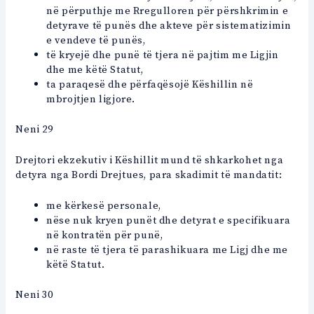
në përputhje me Rregulloren për përshkrimin e
detyrave të punës dhe akteve për sistematizimin
e vendeve të punës,
të kryejë dhe punë të tjera në pajtim me Ligjin
dhe me këtë Statut,
ta paraqesë dhe përfaqësojë Këshillin në
mbrojtjen ligjore.
Neni 29
Drejtori ekzekutiv i Këshillit mund të shkarkohet nga
detyra nga Bordi Drejtues, para skadimit të mandatit:
me kërkesë personale,
nëse nuk kryen punët dhe detyrat e specifikuara
në kontratën për punë,
në raste të tjera të parashikuara me Ligj dhe me
këtë Statut.
Neni 30