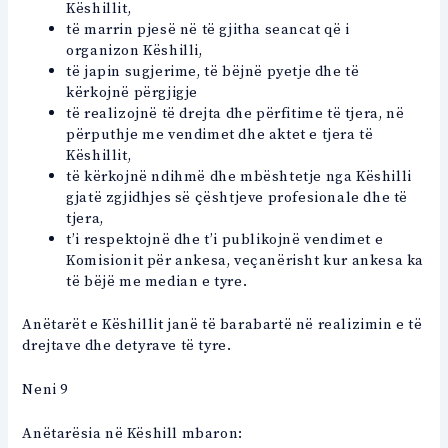
Këshillit,
të marrin pjesë në të gjitha seancat që i
organizon Këshilli,
të japin sugjerime, të bëjnë pyetje dhe të
kërkojnë përgjigje
të realizojnë të drejta dhe përfitime të tjera, në
përputhje me vendimet dhe aktet e tjera të
Këshillit,
të kërkojnë ndihmë dhe mbështetje nga Këshilli
gjatë zgjidhjes së çështjeve profesionale dhe të
tjera,
t’i respektojnë dhe t’i publikojnë vendimet e
Komisionit për ankesa, veçanërisht kur ankesa ka
të bëjë me median e tyre.
Anëtarët e Këshillit janë të barabartë në realizimin e të
drejtave dhe detyrave të tyre.
Neni 9
Anëtarësia në Këshill mbaron: