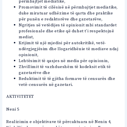
përmbajtjet mediatike,
Promovimit të cilësisë në përmbajtjet mediatike,
duke miratuar udhëzime të qarta dhe praktike
për punën e redaktorëve dhe gazetarëve,
Ngritjes së vetëdijes të opinionit mbi standardet
profesionale dhe etike që duhet t’i respektojnë
mediat,
Krijimit të një mjedisi për autokritikë, vetë-
ndërgjegjësim dhe llogaridhënie të mediave ndaj
opinionit,
Lehtësimit të qasjes në media për opinionin,
Zhvillimit të vazhdueshëm të kodeksit etik të
gazetarëve dhe
Reduktimit të të gjitha formave të censurës dhe
vetë-censurës në gazetari.
AKTIVITETET
Neni 5
Realizimin e objektivave të përcaktuara në Nenin 4,