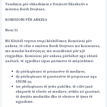
Vendimin për shkarkimin e Drejtorit Ekzekutiv e
miraton Bordi Drejtues.
KOMISIONI PËR ANKESA
Neni 31
Në Këshill vepron trupi këshillimor, Komisioni për
ankesa, të cilin e emëron Bordi Drejtues me konsensus,
me mandat katërvjeçar, me mundësinë për një
rizgjedhje. Komisioni për ankesa përbëhet nga shtatë
anëtarë, të zgjedhur sipas parimeve të mëposhtme:
dy përfaqësues të pronarëve të mediave;
dy përfaqësues të gazetarëve të propozuar nga
SHGM-ja;
tre përfaqësues të jetës publike, të cilët janë
ekspertë të sferës së mediave, etikës në gazetari,
të drejtës mediatike dhe të sferave të tjera të
ngjashme.