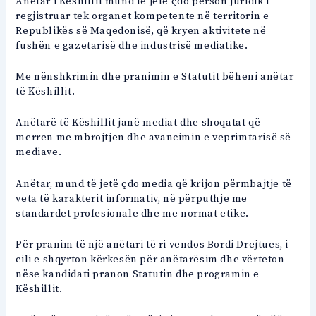
Anëtar i Këshillit mund të jetë çdo person juridik i
regjistruar tek organet kompetente në territorin e
Republikës së Maqedonisë, që kryen aktivitete në
fushën e gazetarisë dhe industrisë mediatike.
Me nënshkrimin dhe pranimin e Statutit bëheni anëtar
të Këshillit.
Anëtarë të Këshillit janë mediat dhe shoqatat që
merren me mbrojtjen dhe avancimin e veprimtarisë së
mediave.
Anëtar, mund të jetë çdo media që krijon përmbajtje të
veta të karakterit informativ, në përputhje me
standardet profesionale dhe me normat etike.
Për pranim të një anëtari të ri vendos Bordi Drejtues, i
cili e shqyrton kërkesën për anëtarësim dhe vërteton
nëse kandidati pranon Statutin dhe programin e
Këshillit.