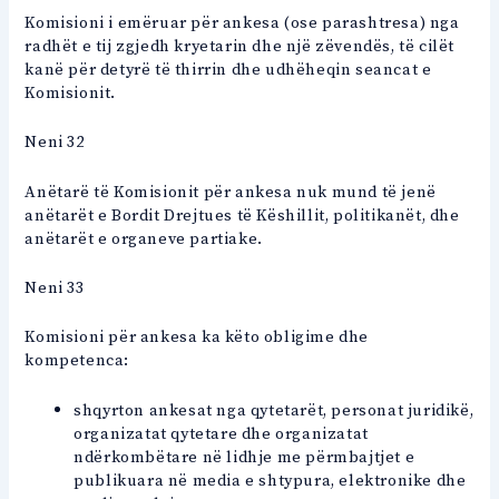
Komisioni i emëruar për ankesa (ose parashtresa) nga
radhët e tij zgjedh kryetarin dhe një zëvendës, të cilët
kanë për detyrë të thirrin dhe udhëheqin seancat e
Komisionit.
Neni 32
Anëtarë të Komisionit për ankesa nuk mund të jenë
anëtarët e Bordit Drejtues të Këshillit, politikanët, dhe
anëtarët e organeve partiake.
Neni 33
Komisioni për ankesa ka këto obligime dhe
kompetenca:
shqyrton ankesat nga qytetarët, personat juridikë,
organizatat qytetare dhe organizatat
ndërkombëtare në lidhje me përmbajtjet e
publikuara në media e shtypura, elektronike dhe