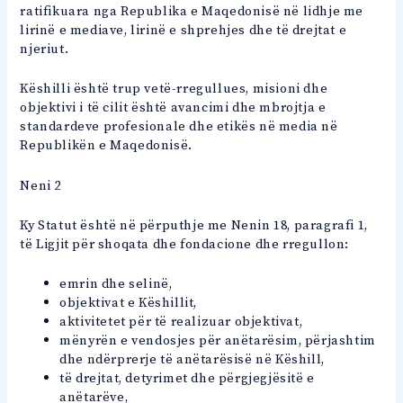
ratifikuara nga Republika e Maqedonisë në lidhje me
lirinë e mediave, lirinë e shprehjes dhe të drejtat e
njeriut.
Këshilli është trup vetë-rregullues, misioni dhe
objektivi i të cilit është avancimi dhe mbrojtja e
standardeve profesionale dhe etikës në media në
Republikën e Maqedonisë.
Neni 2
Ky Statut është në përputhje me Nenin 18, paragrafi 1,
të Ligjit për shoqata dhe fondacione dhe rregullon:
emrin dhe selinë,
objektivat e Këshillit,
aktivitetet për të realizuar objektivat,
mënyrën e vendosjes për anëtarësim, përjashtim
dhe ndërprerje të anëtarësisë në Këshill,
të drejtat, detyrimet dhe përgjegjësitë e
anëtarëve,