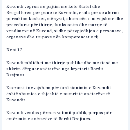
Kuvendi vepron në pajtim me këtë Statut dhe
Rregulloren për punë të Kuvendit, e cila për së afërmi
përcakton kushtet, mënyrat, shumicën e nevojshme dhe
procedurat për thirrje, funksionim dhe marrje të
vendimeve në Kuvend, si dhe përzgjedhjen e personave,
organeve dhe trupave nën kompetencat e tij.
Neni 17
Kuvendi mblidhet me thirrje publike dhe me ftesë me
shkrim dërguar anëtarëve nga kryetari i Bordit
Drejtues.
Kuorumi i nevojshëm për funksionimin e Kuvendit
është shumica e thjeshtë e numrit të anëtarëve të
Kuvendit.
Kuvendi vendos përmes votimit publik, përpos për
emërimin e anëtarëve të Bordit Drejtues.