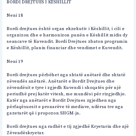
BORDI DREJTUES I KËSHILLIT
Neni 18
Bordi drejtues është organ ekzekutiv i Këshillit, i cili e
organizon dhe e harmonizon punën e Këshillit midis dy
seancave të Kuvendit. Bordi Drejtues zbaton programin
e Këshillit, planin financiar dhe vendimet e Kuvendit.
Neni 19
Bordi drejtues përbëhet nga shtatë anëtarë dhe shtatë
zëvendës anëtarë. Anëtarët e Bordit Drejtues dhe
zëvendësit e tyre i zgjedh Kuvendi i shoqatës për një
periudhë prej katër vitesh, me mundësi për rizgjedhje.
Katër nga anëtarët e Bordit Drejtues zgjedhen nga
përfaqësuesit e pronarëve të mediave, ndërsa tre nga
gazetarët që i propozon SHGM-ja.
Bordi drejtues nga radhët e tij zgjedhë Kryetarin dhe një
Zëvendëskryetar.