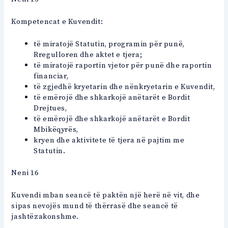
Kompetencat e Kuvendit:
të miratojë Statutin, programin për punë,
Rregulloren dhe aktet e tjera;
të miratojë raportin vjetor për punë dhe raportin
financiar,
të zgjedhë kryetarin dhe nënkryetarin e Kuvendit,
të emërojë dhe shkarkojë anëtarët e Bordit
Drejtues,
të emërojë dhe shkarkojë anëtarët e Bordit
Mbikëqyrës,
kryen dhe aktivitete të tjera në pajtim me
Statutin.
Neni 16
Kuvendi mban seancë të paktën një herë në vit, dhe
sipas nevojës mund të thërrasë dhe seancë të
jashtëzakonshme.