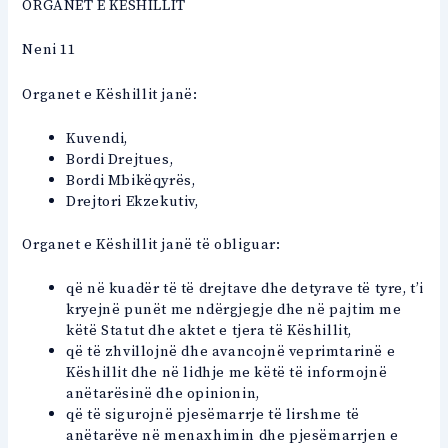
ORGANET E KËSHILLIT
Neni 11
Organet e Këshillit janë:
Kuvendi,
Bordi Drejtues,
Bordi Mbikëqyrës,
Drejtori Ekzekutiv,
Organet e Këshillit janë të obliguar:
që në kuadër të të drejtave dhe detyrave të tyre, t’i
kryejnë punët me ndërgjegje dhe në pajtim me
këtë Statut dhe aktet e tjera të Këshillit,
që të zhvillojnë dhe avancojnë veprimtarinë e
Këshillit dhe në lidhje me këtë të informojnë
anëtarësinë dhe opinionin,
që të sigurojnë pjesëmarrje të lirshme të
anëtarëve në menaxhimin dhe pjesëmarrjen e