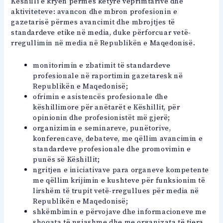
Këshilli e kryen përmes këtyre veprimtarive dhe
aktiviteteve: avancon dhe mbron profesionin e
gazetarisë përmes avancimit dhe mbrojtjes të
standardeve etike në media, duke përforcuar vetë-
rregullimin në media në Republikën e Maqedonisë.
monitorimin e zbatimit të standardeve
profesionale në raportimin gazetaresk në
Republikën e Maqedonisë;
ofrimin e asistencës profesionale dhe
këshillimore për anëtarët e Këshillit, për
opinionin dhe profesionistët më gjerë;
organizimin e seminareve, punëtorive,
konferencave, debateve, me qëllim avancimin e
standardeve profesionale dhe promovimin e
punës së Këshillit;
ngritjen e iniciativave para organeve kompetente
me qëllim krijimin e kushteve për funksionim të
lirshëm të trupit vetë-rregullues për media në
Republikën e Maqedonisë;
shkëmbimin e përvojave dhe informacioneve me
shoqata të ngjashme dhe me organizata të tjera