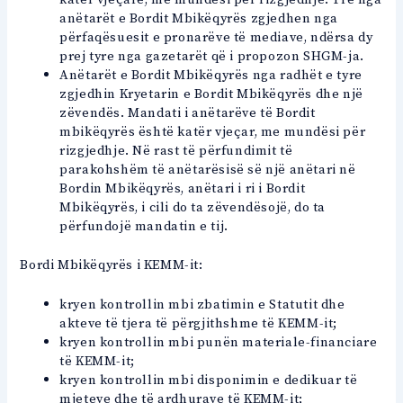
anëtarët e Bordit Mbikëqyrës zgjedhen nga
përfaqësuesit e pronarëve të mediave, ndërsa dy
prej tyre nga gazetarët që i propozon SHGM-ja.
Anëtarët e Bordit Mbikëqyrës nga radhët e tyre
zgjedhin Kryetarin e Bordit Mbikëqyrës dhe një
zëvendës. Mandati i anëtarëve të Bordit
mbikëqyrës është katër vjeçar, me mundësi për
rizgjedhje. Në rast të përfundimit të
parakohshëm të anëtarësisë së një anëtari në
Bordin Mbikëqyrës, anëtari i ri i Bordit
Mbikëqyrës, i cili do ta zëvendësojë, do ta
përfundojë mandatin e tij.
Bordi Mbikëqyrës i KEMM-it:
kryen kontrollin mbi zbatimin e Statutit dhe
akteve të tjera të përgjithshme të KEMM-it;
kryen kontrollin mbi punën materiale-financiare
të KEMM-it;
kryen kontrollin mbi disponimin e dedikuar të
mjeteve dhe të ardhurave të KEMM-it;