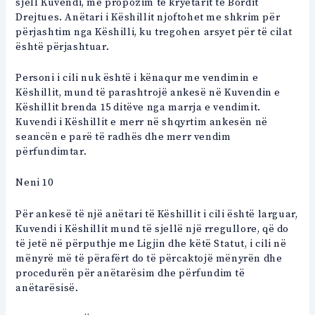
sjell Kuvendi, me propozim të kryetarit të Bordit
Drejtues. Anëtari i Këshillit njoftohet me shkrim për
përjashtim nga Këshilli, ku tregohen arsyet për të cilat
është përjashtuar.
Personi i cili nuk është i kënaqur me vendimin e
Këshillit, mund të parashtrojë ankesë në Kuvendin e
Këshillit brenda 15 ditëve nga marrja e vendimit.
Kuvendi i Këshillit e merr në shqyrtim ankesën në
seancën e parë të radhës dhe merr vendim
përfundimtar.
Neni 10
Për ankesë të një anëtari të Këshillit i cili është larguar,
Kuvendi i Këshillit mund të sjellë një rregullore, që do
të jetë në përputhje me Ligjin dhe këtë Statut, i cili në
mënyrë më të përafërt do të përcaktojë mënyrën dhe
procedurën për anëtarësim dhe përfundim të
anëtarësisë.