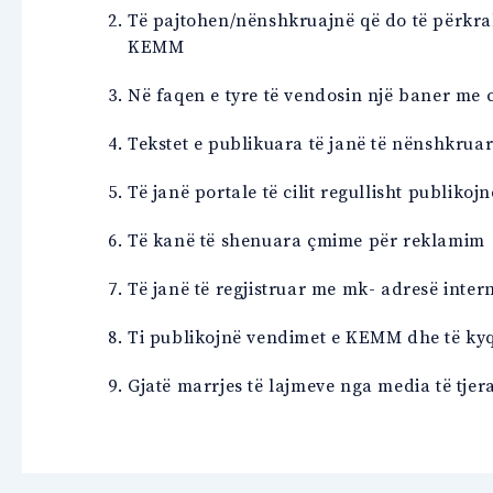
Të pajtohen/nënshkruajnë që do të përkrah
KEMM
Në faqen e tyre të vendosin një baner me c
Tekstet e publikuara të janë të nënshkrua
Të janë portale të cilit regullisht publikoj
Të kanë të shenuara çmime për reklamim
Të janë të regjistruar me mk- adresë intern
Ti publikojnë vendimet e KEMM dhe të kyq
Gjatë marrjes të lajmeve nga media të tjer