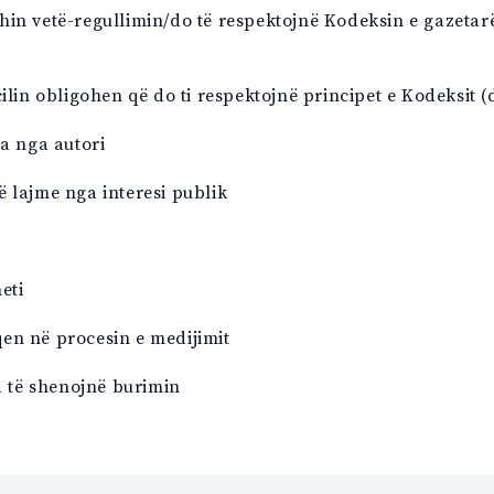
in vetë-regullimin/do të respektojnë Kodeksin e gazetarë
ilin obligohen që do ti respektojnë principet e Kodeksit (
ra nga autori
në lajme nga interesi publik
eti
en në procesin e medijimit
a të shenojnë burimin