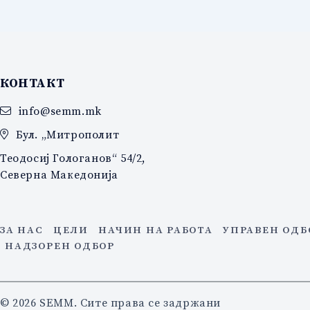
КОНТАКТ
info@semm.mk
Бул. „Митрополит
Теодосиј Гологанов“ 54/2,
Северна Македонија
ЗА НАС
ЦЕЛИ
НАЧИН НА РАБОТА
УПРАВЕН ОДБ
НАДЗОРЕН ОДБОР
© 2026 SEMM. Сите права се задржани