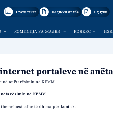
Статистика
Поднеси жалба
Одлуки
О
КОМИСИЈА ЗА ЖАЛБИ
КОДЕКС
ИЗВ
 internet portaleve në anë
eve në anëtarësimin në KEMM
nëtarësimin në
KEMM
, themeluesi edhe të dhëna për kontakt