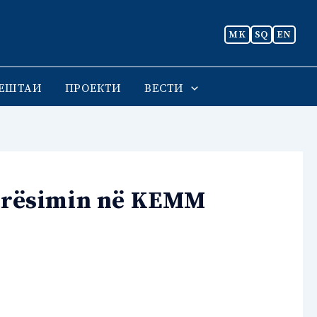
MK
SQ
EN
ЕШТАИ
ПРОЕКТИ
ВЕСТИ
tarësimin në KEMM