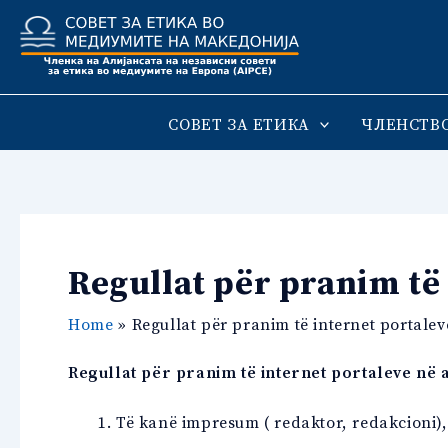
Skip
to
content
СОВЕТ ЗА ЕТИКА
ЧЛЕНСТВ
Regullat për pranim të
Home
Regullat për pranim të internet portal
Regullat për pranim të internet portaleve në
a
Të kanë impresum ( redaktor, redakcioni)