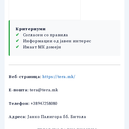
Критериуми
✔
Согласен со правила
✔
Информации од јавен интерес
✔
Имаат МК домејн
Веб-страница:
https://tera.mk/
Е-пошта:
tera@tera.mk
Телефон:
+38947258080
Адреса:
Јанко Палигора бб. Битола