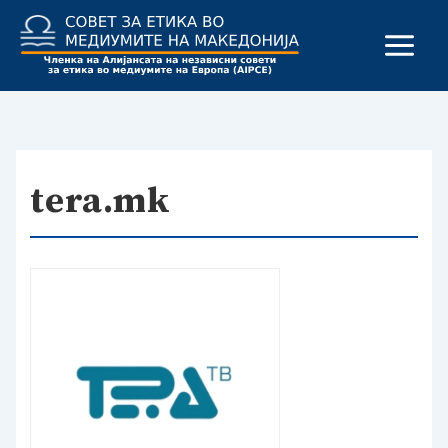
Skip
to
content
tera.mk