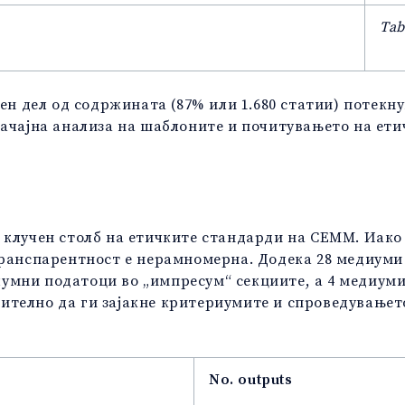
Tab
аен дел од содржината (87% или 1.680 статии) потек
начајна анализа на шаблоните и почитувањето на ет
 клучен столб на етичките стандарди на СЕММ. Иако
транспарентност е нерамномерна. Додека 28 медиуми
умни податоци во „импресум“ секциите, а 4 медиуми
телно да ги зајакне критериумите и спроведувањет
No. outputs