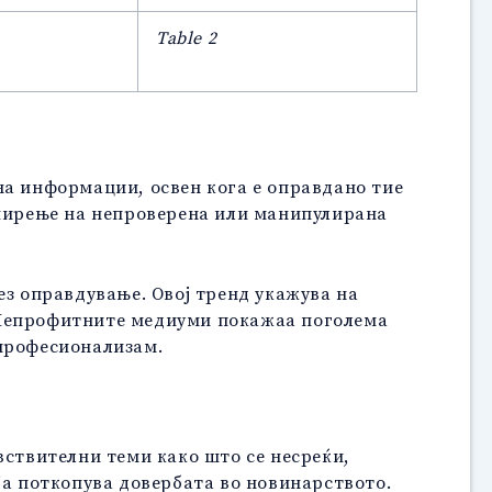
Table 2
на информации, освен кога е оправдано тие
 ширење на непроверена или манипулирана
ез оправдување. Овој тренд укажува на
 Непрофитните медиуми покажаа поголема
 професионализам.
вствителни теми како што се несреќи,
ја поткопува довербата во новинарството.