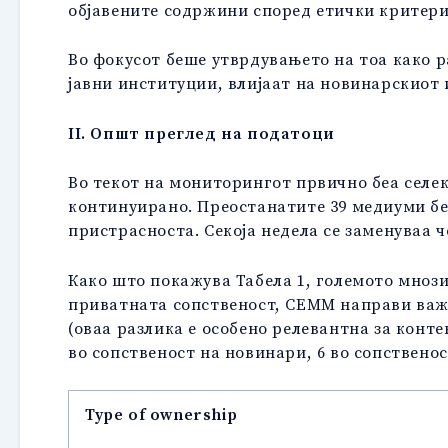
објавените содржини според етички критери
Во фокусот беше утврдувањето на тоа како 
јавни институции, влијаат на новинарскиот
II. Општ преглед на податоци
Во текот на мониторингот првично беа селек
континуирано. Преостанатите 39 медиуми беа
пристрасноста. Секоја недела се заменуваа 
Како што покажува Табела 1, големото мнози
приватната сопственост, СЕММ направи важ
(оваа разлика е особено релевантна за конте
во сопственост на новинари, 6 во сопствено
Type of ownership