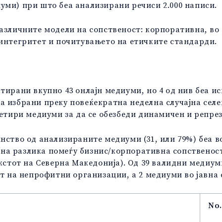
уми) при што беа анализирани речиси 2.000 написи.
различните модели на сопственост: корпоративна, во
 интегритет и почитувањето на етичките стандарди.
тирани вкупно 43 онлајн медиуми, но 4 од нив беа и
 избрани преку повеќекратна неделна случајна селе
четири медиуми за да се обезбеди динамичен и репр
нство од анализираните медиуми (31, или 79%) беа в
на разлика помеѓу бизнис/корпоративна сопственос
кстот на Северна Македонија). Од 39 валидни медиуми
ст на непрофитни организации, а 2 медиуми во јавна 
No