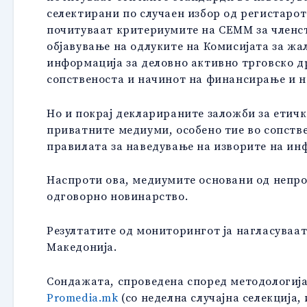
селектирани по случаен избор од регистарот
почитуваат критериумите на СЕММ за членс
објавување на одлуките на Комисијата за жа
информација за деловно активно трговско д
сопственоста и начинот на финансирање и на
Но и покрај декларираните заложби за етич
приватните медиуми, особено тие во сопств
правилата за наведување на изворите на ин
Наспроти ова, медиумите основани од непро
одговорно новинарство.
Резултатите од мониторингот ја нагласуваа
Македонија.
Сондажата, спроведена според методологија
Promedia.mk
(
со неделна случајна селекција