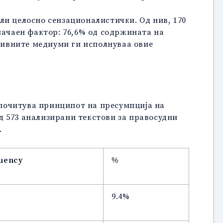
ли целосно сензационалистички. Од нив, 170
начаен фактор: 76,6% од содржината на
тивните медиуми ги исполнуваа овие
 почитува принципот на пресумпција на
д
573 анализирани текстови за правосудни
.
uency
%
9.4%