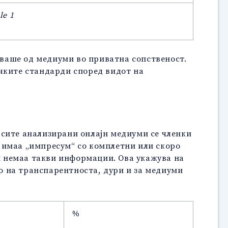
le 1
нуваше од медиуми во приватна сопственост.
ичките стандарди според видот на
 сите анализирани онлајн медиуми се членки
 имаа „импресум“ со комплетни или скоро
 немаа такви информации. Ова укажува на
о на транспарентноста, дури и за медиуми
%