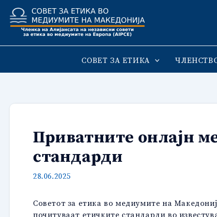
Skip
to
content
СОВЕТ ЗА ЕТИКА
ЧЛЕНСТВ
Приватните онлајн м
стандарди
28.06.2025
Советот за етика во медиумите на Македониј
почитуваат етичките стандарди во известув