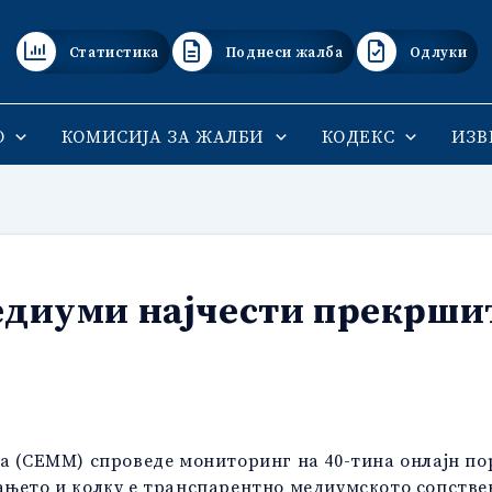
Статистика
Поднеси жалба
Одлуки
О
КОМИСИЈА ЗА ЖАЛБИ
КОДЕКС
ИЗВ
едиуми најчести прекрши
а (СЕММ) спроведе мониторинг на 40-тина онлајн пор
ањето и колку е транспарентно медиумското сопств