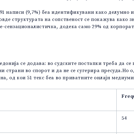
1 написи (9,7%) беа идентификувани како делумно и
овде структурата на сопственост се покажува како з
е-сензационалистичка, додека само 29% од корпора
едонија се додава:
во судските постапки треба да се
ни страни во спорот и да не се сугерира пресуда.Но о
на, од кои 51 текс беа во приватните онлајн медиуми
Freq
54