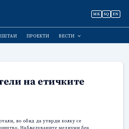
MK
SQ
EN
ЕШТАИ
ПРОЕКТИ
ВЕСТИ
тели на етичките
тали, во обид да утврди колку се
еништво. Набљудуваните медиуми беа