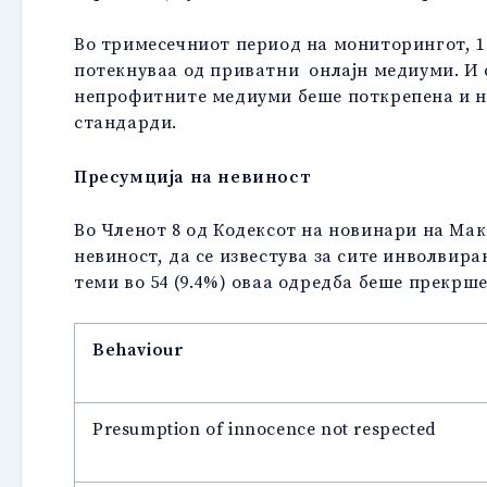
Во тримесечниот период на мониторингот, 19
потекнуваа од приватни
онлајн медиуми. И 
непрофитните медиуми беше поткрепена и н
стандарди.
Пресумција на невиност
Во Членот 8 од Кодексот на новинари на Мак
невиност, да се известува за сите инволвира
теми во 54 (9.4%) оваа одредба беше прекрше
Behaviour
Presumption of innocence not respected