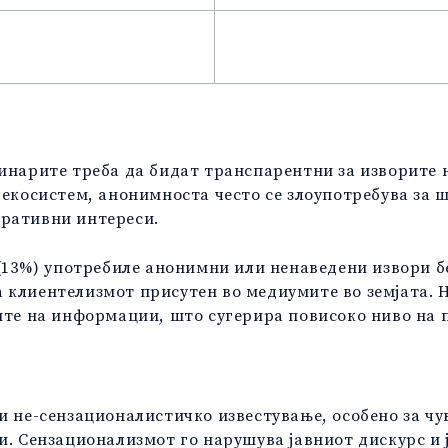
винарите треба да бидат транспарентни за изворите 
и екосистем, анонимноста често се злоупотребува за
оративни интереси.
 (13%) употребиле анонимни или ненаведени извори б
а клиентелизмот присутен во медиумите во земјата.
рите на информации, што сугерира повисоко ниво на
и не-сензационалистичко известување, особено за чу
и. Сензационализмот го нарушува јавниот дискурс и 