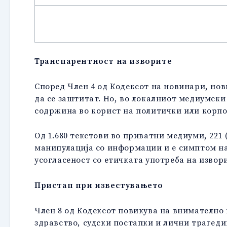
Транспарентност на изворите
Според Член 4 од Кодексот на новинари, но
да се заштитат. Но, во локалниот медиумск
содржина во корист на политички или корп
Од 1.680 текстови во приватни медиуми, 221
манипулација со информации и е симптом н
усогласеност со етичката употреба на изво
Пристап при известувањето
Член 8 од Кодексот повикува на внимателно 
здравство, судски постапки и лични трагеди