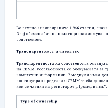
Во вкупно анализираните 1.966 статии, знач
Овој обемен збир на податоци овозможува з
сопственост.
Транспарентност и членство
Транспарентноста на сопственоста останува
на СЕММ, усогласеноста со очекувањата за 
комплетни информации, 7 медиуми имаа дел
континуиран предизвик: СЕММ треба дополни
кои се членки на регистарот „Промедиа.мк“.
Type of ownership