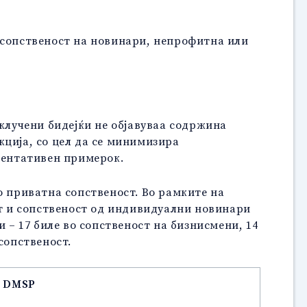
 сопственост на новинари, непрофитна или
склучени бидејќи не објавуваа содржина
кција, со цел да се минимизира
езентативен примерок.
о приватна сопственост. Во рамките на
т и сопственост од индивидуални новинари
 – 17 биле во сопственост на бизнисмени, 14
сопственост.
. DMSP