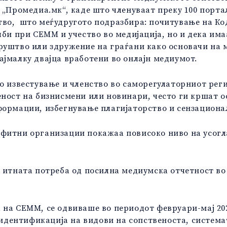
 „Промедиа.мк“, каде што членуваат преку 100 портал
тво,
што меѓудругото подразбира: почитување на Ко
лби при СЕММ и учество во медијација, но и дека има
руштво или здружение на граѓани како основачи на
јмалку двајца вработени во онлајн медиумот.
ко известување и членство во саморегулаторниот рег
еност на бизнисмени или новинари, често ги кршат 
формации, избегнување плагијаторство и сензациона
фитни организации покажаа повисоко ниво на усогла
т итната потреба од посилна медиумска отчетност во
 на СЕММ, се одвиваше во периодот февруари-мај 20
, идентификација на видови на сопственоста, систем