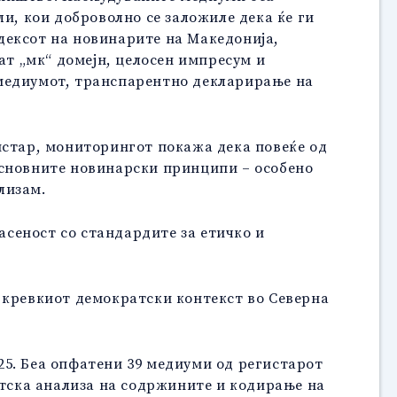
и, кои доброволно се заложиле дека ќе ги
дексот на новинарите на Македонија,
ат „мк“ домејн, целосен импресум и
 медиумот, транспарентно декларирање на
истар, мониторингот покажа дека повеќе од
основните новинарски принципи – особено
лизам.
сеност со стандардите за етичко и
 кревкиот демократски контекст во Северна
25. Беа опфатени 39 медиуми од регистарот
атска анализа на содржините и кодирање на