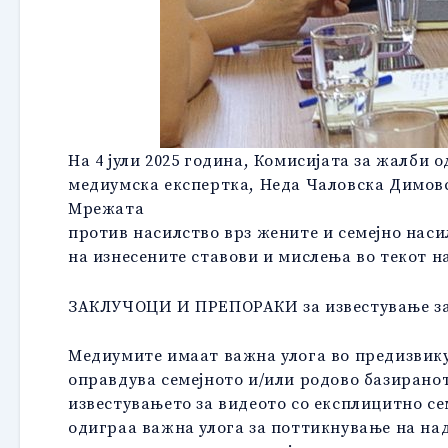
На 4 јули 2025 година, Комисијата за жалби 
медиумска експертка, Неда Чаловска Димовс
Мрежата
против насилство врз жените и семејно наси
на изнесените ставови и мислења во текот н
ЗАКЛУЧОЦИ И ПРЕПОРАКИ за известување за с
Медиумите имаат важна улога во предизвику
оправдува семејното и/или родово базиранот
известувањето за видеото со експлицитно се
одиграа важна улога за поттикнување на на