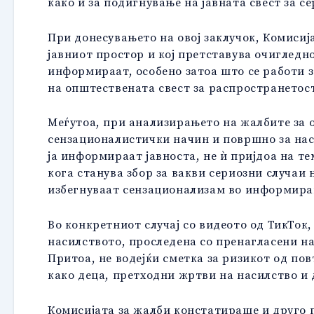
како и за подигнување на јавната свест за с
При донесувањето на овој заклучок, Комисиј
јавниот простор и кој претставува очиглед
информираат, особено затоа што се работи з
на општествената свест за распространетост
Меѓутоа, при анализирањето на жалбите за о
сензационалистички начин и површно за наст
ја информираат јавноста, не ѝ пријдоа на т
кога станува збор за вакви сериозни случаи
избегнуваат сензационализам во информирањ
Во конкретниот случај со видеото од ТикТок
насилството, проследена со пренагласени на
Притоа, не водејќи сметка за ризикот од по
како деца, претходни жртви на насилство и 
Комисијата за жалби констатираше и друго п