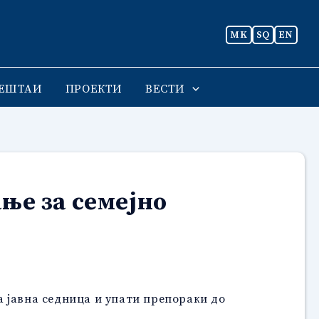
MK
SQ
EN
ЕШТАИ
ПРОЕКТИ
ВЕСТИ
ње за семејно
 јавна седница и упати препораки до