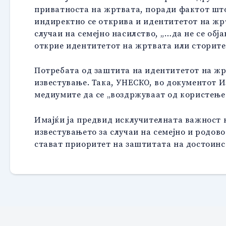
приватноста на жртвата, поради фактот што 
индиректно се открива и идентитетот на жр
случаи на семејно насилство, „…да не се о
открие идентитетот на жртвата или сторит
Потребата од заштита на идентитетот на жр
известување. Така, УНЕСКО, во документот И
медиумите да се „воздржуваат од користење
Имајќи ја предвид исклучителната важност 
известувањето за случаи на семејно и родов
стават приоритет на заштитата на достоинс