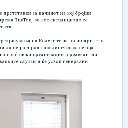
е претставки за начинот на кој бројни
мрежа ТикТок, во кое експлицитно се
угата.
 прекршувања на Кодексот на новинарите на
и да не расправа поединечно за секоја
 на граѓански организации и релевантни
ваквите случаи и ќе усвои генерални