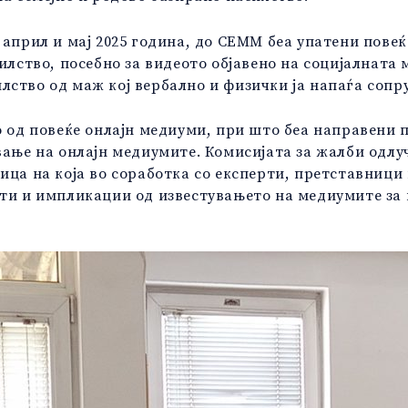
април и мај 2025 година, до СЕММ беа упатени повеќ
илство, посебно за видеото објавено на социјалната 
ство од маж кој вербално и физички ја напаѓа сопр
но од повеќе онлајн медиуми, при што беа направени
вање на онлајн медиумите. Комисијата за жалби одлуч
ица на која во соработка со експерти, претставници
ти и импликации од известувањето на медиумите за 