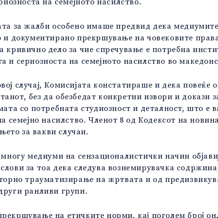
ериозноста на семејното насилство.
ата за жалби особено имаше предвид дека медиумите и
но и документирано прекршување на човековите прав
а кривично дело за чие спречување е потребна инст
а и сериозноста на семејното насилство во македон
вој случај, Комисијата констатираше и дека повеќе 
анот, без да обезбедат конкретни извори и докази за
емата со потребната студиозност и деталност, што е 
 на семејно насилство. Членот 8 од Кодексот на нови
ето за вакви случаи.
, многу медиуми на сензационалистички начин објави
слови за тоа дека следува вознемирувачка содржина,
вторно трауматизирање на жртвата и од предизвикув
други ранливи групи.
рекршување на етичките норми, кај поголем број онл