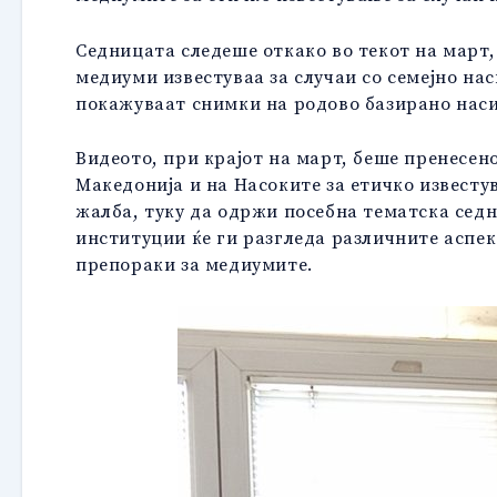
Седницата следеше откако во текот на март, 
медиуми известуваа за случаи со семејно нас
покажуваат снимки на родово базирано насил
Видеото, при крајот на март, беше пренесе
Македонија и на Насоките за етичко известу
жалба, туку да одржи посебна тематска седн
институции ќе ги разгледа различните аспек
препораки за медиумите.