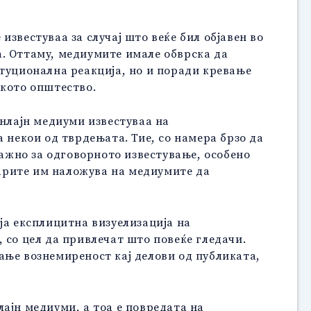
звестуваа за случај што веќе бил објавен во
а. Оттаму, медиумите имале обврска да
итуционална реакција, но и поради кревање
ското општество.
онлајн медиуми известуваа на
 некои од тврдењата. Тие, со намера брзо да
важно за одговорното известување, особено
нарите им наложува на медиумите да
ја експлицитна визуелизација на
 со цел да привлечат што повеќе гледачи.
ање вознемиреност кај делови од публиката,
ајн медиуми, а тоа е повредата на