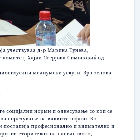
оја учествуваа д-р Марина Тунева,
 комитет, Хајди Стерјова Симоновиќ од
удиовизуелни медиумски услуги. Врз основа
:
е социјални норми и однесување со кои се
за спречување на ваквите појави. Во
ми постапија професионално и внимателно и
против сторителот на насилството,