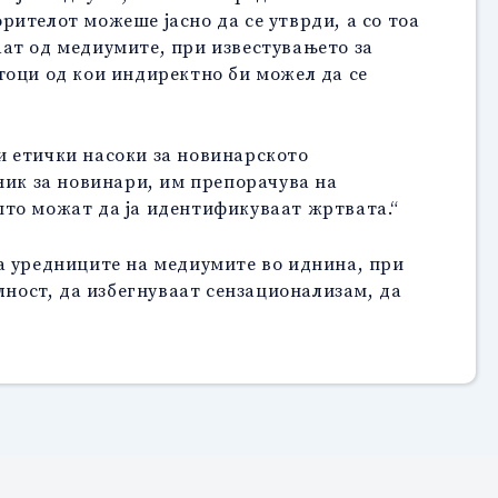
ителот можеше јасно да се утврди, а со тоа
ат од медиумите, при известувањето за
тоци од кои индиректно би можел да се
и етички насоки за новинарското
ник за новинари, им препорачува на
што можат да ја идентификуваат жртвата.“
а уредниците на медиумите во иднина, при
лност, да избегнуваат сензационализам, да