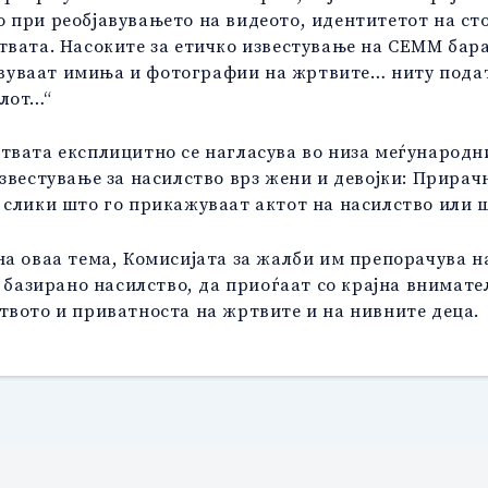
при реобјавувањето на видеото, идентитетот на стор
твата. Насоките за етичко известување на СЕММ бара
бјавуваат имиња и фотографии на жртвите… ниту пода
елот…“
твата експлицитно се нагласува во низа меѓународн
звестување за насилство врз жени и девојки: Прирач
 слики што го прикажуваат актот на насилство или 
на оваа тема, Комисијата за жалби им препорачува н
о базирано насилство, да приоѓаат со крајна внимате
твото и приватноста на жртвите и на нивните деца.