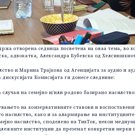
одржа отворена седница посветена на оваа тема, во к
ка, адвокатка, Александра Бубевска од Хелсиншкиот
лство и Марина Трајкова од Агенцијата за аудио и а
а дискусијата Комисијата ги донесе следниве:
лучаи на семејно и/или родово базирано насилство
вањето на конзервативните ставови и воспоставенит
о насилство, како и за алармирање на институциите 
мејно насилство, споделено на ТикТок, некои медиу
длежните институции да преземат конкретни мерки 