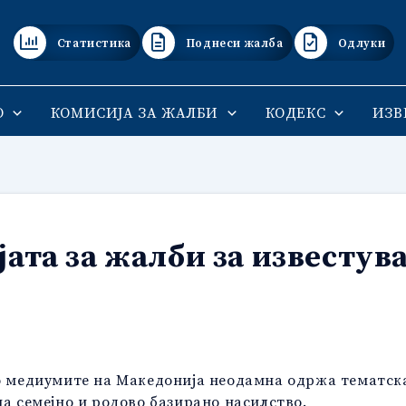
Статистика
Поднеси жалба
Одлуки
О
КОМИСИЈА ЗА ЖАЛБИ
КОДЕКС
ИЗВ
ата за жалби за известува
во медиумите на Македонија неодамна одржа тематска
на семејно и родово базирано насилство.