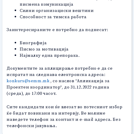
писмена комуникација
Силни организациски вештини
Способност за тимска работа
Заинтересираните е потребно да поднесат:
Биографија
Писмо за мотивација
Најмалку една препорака.
Документите за аплицирање потребно е да се
испратат на следнава електронска адреса:
konkurs@semm.mk
, со наслов “Апликација за
Проектен координатор“, дo 31.12.2022 година
(среда), до 17:00 часот.
Сите кандидати кои ќе влезат во потесниот избор
ќе бидат повикани на интервју. Ве молиме
наведете телефон за контакт и e-mail адреса. Без
телефонски јавувања.