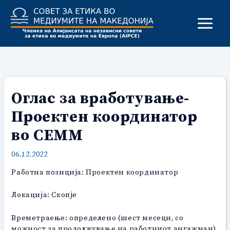
Skip
to
content
Оглас за вработување-
Проектен координатор
во СЕММ
06.12.2022
Работна позиција: Проектен координатор
Локација: Скопје
Времетраење: определено (шест месеци, со
можност за продолжување на работниот ангажман)