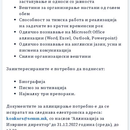
застапување и односи со јавноста
Вештини за организирање настани од голем
обем
Способност за тимска работа и реализација
на задачите во краток временски рок
Одлично познавање на Microsoft Office
апликации (Word, Excel, Outlook, Powerpoint)
Одлично познавање на англиски јазик, усна и
писмена комуникација
Силни организациски вештини
Заинтересираните е потребно да поднесат:
Биографија
Писмо за мотивација
Најмалку три препораки.
Документите за аплицирање потребно е да се
испратат на следнава електронска адреса:
konkurs@semm.mk
, со наслов “Апликација за
Извршен директор“дo 31.12.2022 година (среда), до