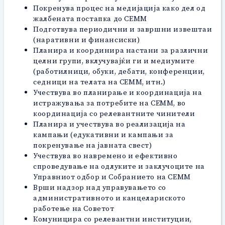
Покренува процес на медијација како дел од
жалбената постапка до СЕММ
Подготвува периодични и завршни извештаи
(наративни и финансиски)
Планира и координира настани за различни
целни групи, вклучувајќи ги и медиумите
(работилници, обуки, дебати, конференции,
седници на телата на СЕММ, итн.)
Учествува во планирање и координација на
истражувања за потребите на СЕММ, во
координација со релевантните чинители
Планира и учествува во реализација на
кампањи (едукативни и кампањи за
покренување на јавната свест)
Учествува во навремено и ефективно
спроведување на одлуките и заклучоците на
Управниот одбор и Собранието на СЕММ
Врши надзор над управувањето со
административното и канцелариското
работење на Советот
Комуницира со релевантни институции,