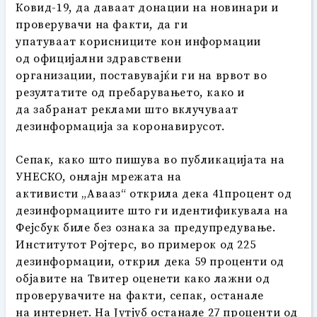
Ковид-19, да даваат донации на новинари и
проверувачи на факти, да ги
упатуваат корисниците кон информации
од официјални здравствени
организации, поставувајќи ги на врвот во
резултатите од пребарувањето, како и
да забранат реклами што вклучуваат
дезинформација за коронавирусот.
Сепак, како што пишува во публикацијата на
УНЕСКО, онлајн мрежата на
активисти „Авааз“ открила дека 41процент од
дезинформациите што ги идентификувала на
Фејсбук биле без ознака за предупредување.
Институтот Ројтерс, во примерок од 225
дезинформации, открил дека 59 проценти од
објавите на Твитер оценети како лажни од
проверувачите на факти, сепак, останале
на интернет. На Јутјуб останале 27 проценти од