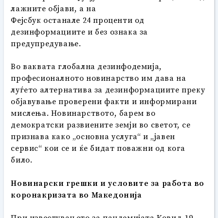
лажните објави, а на
Фејсбук останале 24 проценти од
дезинформациите и без ознака за
предупредување.
Во ваквата глобална дезинфодемија,
професионалното новинарство им дава на
луѓето алтернатива за дезинформациите преку
објавување проверени факти и информирани
мислења. Новинарството, барем во
демократски развиените земји во светот, се
признава како „основна услуга“ и „јавен
сервис“ кои се и ќе бидат поважни од кога
било.
Новинарски грешки и условите за работа во
коронакризата во Македонија
При известувањето за пандемијата Ковид-19,