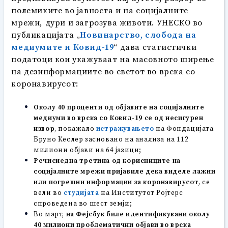
полемиките во јавноста и на социјалните
мрежи, дури и загрозува животи. УНЕСКО во
публикацијата „
Новинарство, слобода на
медиумите и Ковид-19
“ дава статистички
податоци кои укажуваат на масовното ширење
на дезинформациите во светот во врска со
коронавирусот:
Околу 40 проценти од објавите на социјалните
медиуми во врска со Ковид-19 се од несигурен
извор
, покажало
истражувањето
на Фондацијата
Бруно Кеслер засновано на анализа на 112
милиони објави на 64 јазици;
Речиси
една третина
од корисниците на
социјалните мрежи пријавиле дека виделе лажни
или погрешни информации за коронавирусот
, се
вели во
студијата
на Институтот Ројтерс
спроведена во шест земји;
Во март,
на
Фејсбук
б
ил
е идентификувани околу
40 милиони проблематични објави во врска