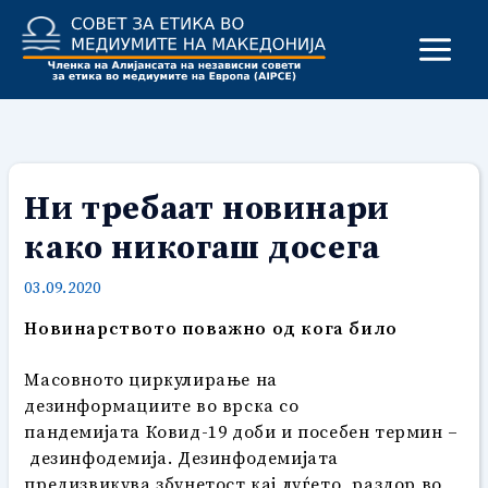
Skip
to
content
Ни требаат новинари
како никогаш досега
03.09.2020
Новинарството
поважно од кога било
Масовното циркулирање на
дезинформациите во врска со
пандемијата Ковид-19 доби и посебен термин –
дезинфодемија. Дезинфодемијата
предизвикува збунетост кај луѓето, раздор во