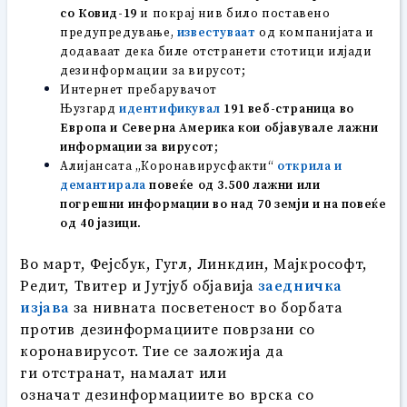
со
Ковид
-19
и покрај нив било поставено
предупредување,
известуваат
од компанијата и
додаваат дека биле отстранети стотици илјади
дезинформации за вирусот;
Интернет пребарувачот
Њузгард
идентификувал
191 веб-страница во
Европа и Северна Америка кои објав
увале
лажни
информации за вирусот
;
Алијансата „Коронавирусфакти“
открила и
демантирала
повеќе од 3.500 лажни или
погрешни информации во
на
д 70 земји и на повеќе
од 40 јазици
.
Во март, Фејсбук, Гугл, Линкдин, Мајкрософт,
Редит, Твитер и Јутјуб објавија
заедничка
изјава
за нивната посветеност во борбата
против дезинформациите поврзани со
коронавирусот. Тие се заложија да
ги отстранат, намалат или
означат дезинформациите во врска со