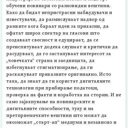
обучени новинари со разновидни вештини.
Како да бидат непристрасни набљудувачи и
известувачи, да размислуваат надвор од
рамките кога бараат идеи за приказни, да
офатат широк спектар на гласови што
создаваат свесност и едуцираат, да се
преиспитуваат додека слушаат и критички да
расудуваат, да го застапуваат интересот за
„човечката“ страна и заедницата, да
избегнуваат стигматизирање, да ги
раскажуваат приказните оригинално. Исто
така, да знаат да ги користат дигиталните
технологии при прибирање податоци,
проверка на факти и изработка на стории. И не
само зајакнување на новинарските и
дигиталните способности, туку и на
претприемачките вештини што можат да
овозможат „старт-ап“ медиуми и независно и