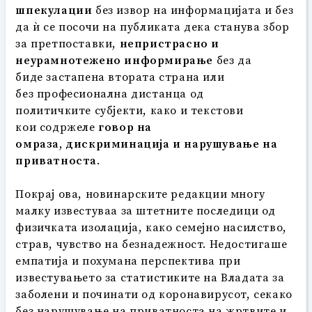
шпекулации
без извор на информацијата и без
да ѝ се посочи на публиката дека станува збор
за претпоставки,
не
пристрасно и
неурамнотежено информирање
без да
биде застапена втората страна или
без професионална дистанца од
политичките субјекти, како и текстови
кои содржеле
говор на
омраза,
дискриминација и нарушување на
приватноста
.
Покрај ова, новинарските редакции многу
малку известуваа за штетните последици од
физичката изолација, како семејно насилство,
страв, чувство на безнадежност. Недостигаше
емпатија и похумана перспектива при
известувањето за статистиките на Владата за
заболени и починати од коронавирусот, секако
без нарушување на приватноста на жртвите и