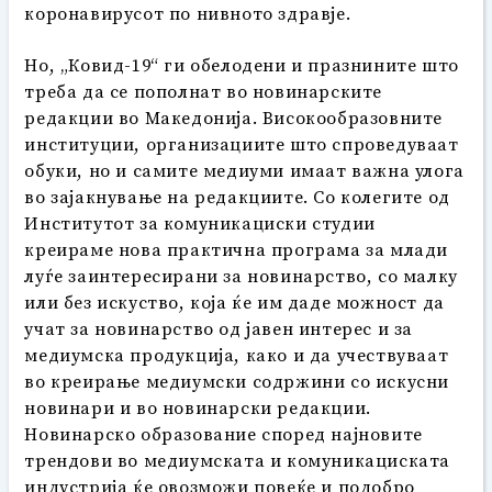
коронавирусот по нивното здравје.
Но, „Ковид-19“ ги обелодени и празнините што
треба да се пополнат во новинарските
редакции во Македонија. Високообразовните
институции, организациите што спроведуваат
обуки, но и самите медиуми имаат важна улога
во зајакнување на редакциите. Со колегите од
Институтот за комуникациски студии
креираме нова практична програма за млади
луѓе заинтересирани за новинарство, со малку
или без искуство, која ќе им даде можност да
учат за новинарство од јавен интерес и за
медиумска продукција, како и да учествуваат
во креирање медиумски содржини со искусни
новинари и во новинарски редакции.
Новинарско образование според најновите
трендови во медиумската и комуникациската
индустрија ќе овозможи повеќе и подобро