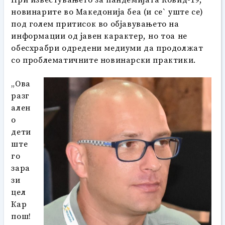
новинарите во Македонија беа (и се` уште се)
под голем притисок во објавувањето на
информации од јавен карактер, но тоа не
обесхрабри одредени медиуми да продолжат
со проблематичните новинарски практики.
„Ова
разг
ален
о
дети
ште
го
зара
зи
цел
Кар
пош!