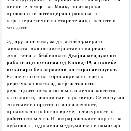
нивните семејства. Малку новинарски
приказни ги потенцираа прашањата
карактеристични за старите лица, жените и
младите.
Од друга страна, за да ја информираат
јавноста, новинарите ја ставаа на ризик
сопствената безбедност.
Двајца медиумски
работници починаа од Ковид-19, а повеќе
новинари беа заразени од коронавирусот
.
На почетокот на коронакризата, тие го
ризикуваа своето здравје затоа што
редакциите немаа опрема за лична заштита,
како маски, визири или нараквици. Се соочуваа
со зголемен притисок и неизвесност,
продолжено работно време, несигурност на
работното место. И покрај високиот пораст на
публиката, одредени медиуми им ги намалија