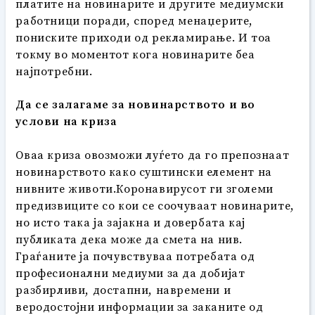
платите на новинарите и другите медиумски
работници поради, според менаџерите,
пониските приходи од рекламирање. И тоа
токму во моментот кога новинарите беа
најпотребни.
Да се залагаме за новинарството и во
услови на криза
Оваа криза овозможи луѓето да го препознаат
новинарството како суштински елемент на
нивните животи.Коронавирусот ги зголеми
предизвиците со кои се соочуваат новинарите,
но исто така ја зајакна и довербата кај
публиката дека може да смета на нив.
Граѓаните ја почувствуваа потребата од
професионални медиуми за да добијат
разбирливи, достапни, навремени и
веродостојни информации за заканите од