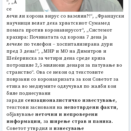
“, „А
се
лечи ли корона вирус со вазелин?!“, „Француски
научници велат дека хрватскиот Сумамед
помага против коронавирусот“, „Системот
крахира: Починатата од корона 7 дена ја
лечеле по телефон – хоспитализирана дури
пред 3 дена!“, „МНР и МО на Димитров и
Шеќеринска за четири дена среде криза
потрошиле 2,5 милиони денари за патување во
странство“. Ова се некои од текстовите
поврзани со коронакризата за кои Советот за
етика во медиумите одлучувал по жалби кои
биле поднесувани
заради
сензационалистичко известување
,
текстови засновани на
непотврдени факти
,
објавување
неточни и
не
проверени
информации
, за
ширење страв
и
паника
.
Советот утврдил и
изнесување