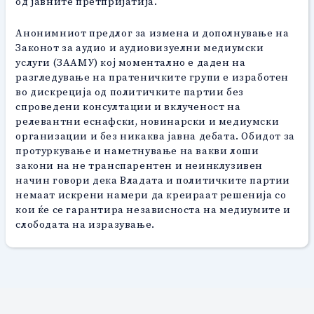
од јавните претпријатија.
Aнонимниот предлог за измена и дополнување на
Законот за аудио и аудиовизуелни медиумски
услуги (ЗААМУ) кој моментално е даден на
разгледување на пратеничките групи е изработен
во дискреција од политичките партии без
спроведени консултации и вклученост на
релевантни еснафски, новинарски и медиумски
организации и без никаква јавна дебата. Обидот за
протуркување и наметнување на вакви лоши
закони на не транспарентен и неинклузивен
начин говори дека Владата и политичките партии
немаат искрени намери да креираат решенија со
кои ќе се гарантира независноста на медиумите и
слободата на изразување.