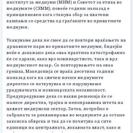
институт за медиуми (МИМ) и Советот за етика во
медиумите (СЕММ), повеќе години наназад е
принципиелен кога станува збор за платени
кампањи со средства од граѓаните во приватните
медиуми.
Укажуваме дека не смее да се повтори враќањето на
државните пари во приватните медиуми, бидејќи
веќе е докажано дека оваа практика катастрофално
ќе се одрази, како врз новинарството, така и врз
медиумскиот пазар. Со повторувањето на оваа
грешка, Македонија се враќа десетина години
наназад кога на сличен начин медиумите
директно се поткупуваа и се нарушуваше
уредувачката и новинарската независност.
Предупредуваме дека со вакви решенија ќе се
нанесе директна, трајна и непоправлива штета на
целиот медиумски сектор. Затоа, потребно е
забраната за рекламирање во медиумите да остане
законска обврска и таа да се почитува од сите
единици на централната, локалната власт, како и