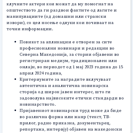
клучните актери кои можат да му помогнат на
општеството да ги раздвои фактите од лагите и
манипулациите (од домашни или странски
извори), со цел носење одлуки кои почиваат на
точни информации.
Повикот за апликации е отворен за сите
професионални новинари и редакции во
Северна Македонија, за стории објавени во
регистриран медиум, традиционален или
онлајн, во периодот од 1 мај 2023 година до 15
април 2024 година,
Критериумите за наградите вклучуваат
автентична и аналитична новинарска
сторија од широк јавен интерес, што ги
задоволува највисоките етички стандарди во
новинарството.
Пријавениот новинарски труд може да биде
во различна форма или жанр (текст, ТВ-
прилог, радио приказна, документарец,
репортажа, интервју) објавен на македонски