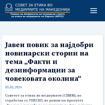
Skip
to
content
Јавен повик за најдобри
новинарски стории на
тема „Факти и
дезинформации за
човековата околина“
05.03.2024
Советот за етика во медиумите (СЕММ), во
соработка со УНЕСКО, во рамки на проектот