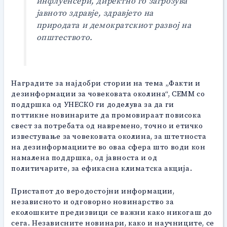
инфлуенсери, директно го загрозува
јавното здравје, здравјето на
природата и демократскиот развој на
општеството.
Наградите за најдобри стории на тема „Факти и
дезинформации за човековата околина“, СЕММ со
поддршка од УНЕСКО ги доделува за да ги
поттикне новинарите да промовираат повисока
свест за потребата од навремено, точно и етичко
известување за човековата околина, за штетноста
на дезинформациите во оваа сфера што води кон
намалена поддршка, од јавноста и од
политичарите, за ефикасна климатска акција.
Пристапот до веродостојни информации,
независното и одговорно новинарство за
еколошките предизвици се важни како никогаш до
сега. Независните новинари, како и научниците, се