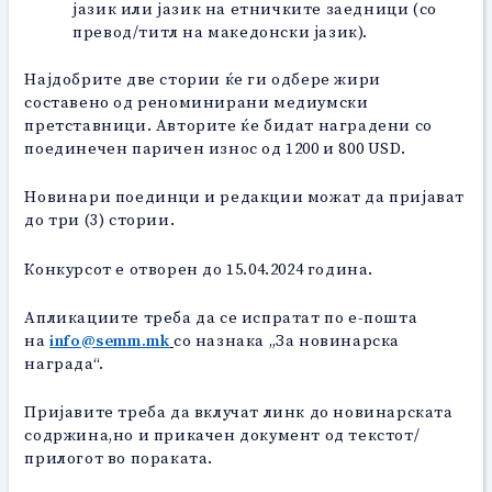
јазик или јазик на етничките заедници (со
превод/титл на македонски јазик).
Најдобрите две стории ќе ги одбере жири
составено од реноминирани медиумски
претставници. Авторите ќе бидат наградени со
поединечен паричен износ од 1200 и 800 USD.
Новинари поединци и редакции можат да пријават
до три (3) стории.
Конкурсот е отворен до 15.04.2024 година.
Апликациите треба да се испратат по е-пошта
на
info@semm.mk
со назнака „За новинарска
награда“.
Пријавите треба да вклучат линк до новинарската
содржина,но и прикачен документ од текстот/
прилогот во пораката.