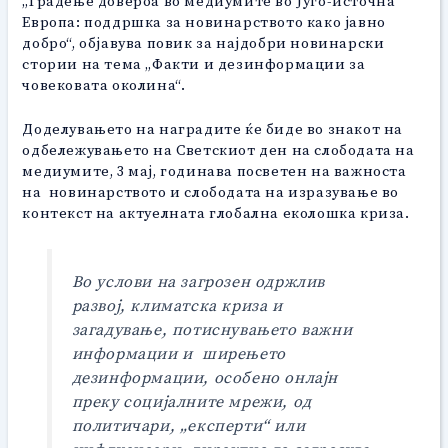
„Градење доверба во медиумите во Југо-источна
Европа: поддршка за новинарството како јавно
добро“, објавува повик за најдобри новинарски
стории на тема „Факти и дезинформации за
човековата околина“.
Доделувањето на наградите ќе биде во знакот на
одбележувањето на Светскиот ден на слободата на
медиумите, 3 мај, годинава посветен на важноста
на новинарството и слободата на изразување во
контекст на актуелната глобална еколошка криза.
Во услови на загрозен одржлив
развој, климатска криза и
загадување, потиснувањето важни
информации и ширењето
дезинформации, особено онлајн
преку социјалните мрежи, од
политичари, „експерти“ или