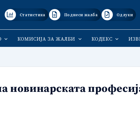
Статистика
Поднеси жалба
Одлуки
О
КОМИСИЈА ЗА ЖАЛБИ
КОДЕКС
ИЗВ
на новинарската професиј