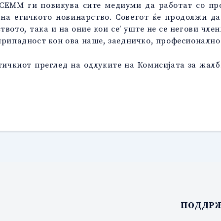
 СЕММ ги повикува сите медиуми да работат со пр
на етичкото новинарство. Советот ќе продолжи д
твото, така и на оние кои се’ уште не се негови чл
припадност кон ова наше, заедничко, професионално 
ичкиот преглед на одлуките на Комисијата за жалб
ПОДДРЖ