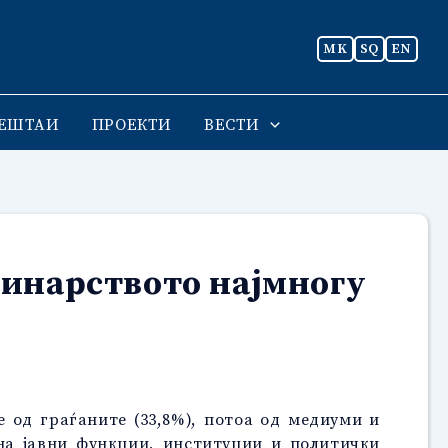
MK
SQ
EN
ЕШТАИ
ПРОЕКТИ
ВЕСТИ
винарството најмногу
е од граѓаните (33,8%), потоа од медиуми и
 на јавни функции, институции и политички