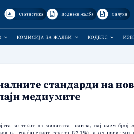
Статистика
Поднеси жалба
Одлуки
О
КОМИСИЈА ЗА ЖАЛБИ
КОДЕКС
ИЗВ
налните стандарди на но
нлајн медиумите
ата во текот на минатата година, најголем број с
ија од граѓанскиот сектор (22,1%), а од носители