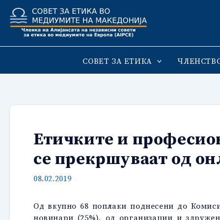
Skip
to
content
СОВЕТ ЗА ЕТИКА
ЧЛЕНСТВ
Етичките и професио
се прекршуваат од о
08.02.2019
Од вкупно 68 поплаки поднесени до Комисиј
новинари (25%), од организации и здружен