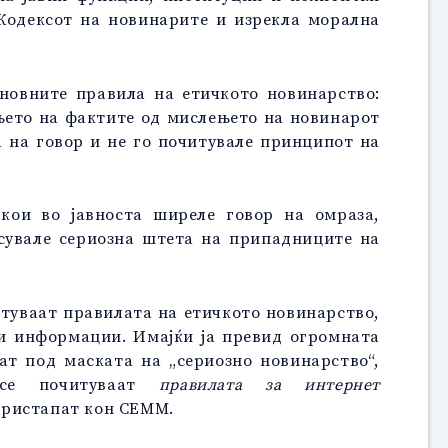
 Кодексот на новинарите и изрекла морална
новните правила на етичкото новинарство:
њето на фактите од мислењето на новинарот
та на говор и не го почитувале принципот на
кои во јавноста ширеле говор на омраза,
сувале сериозна штета на припадниците на
итуваат правилата на етичкото новинарство,
и информации. Имајќи ја превид огромната
т под маската на „сериозно новинарство“,
 се почитуваат
правилата за интернет
 пристапат кон СЕММ.