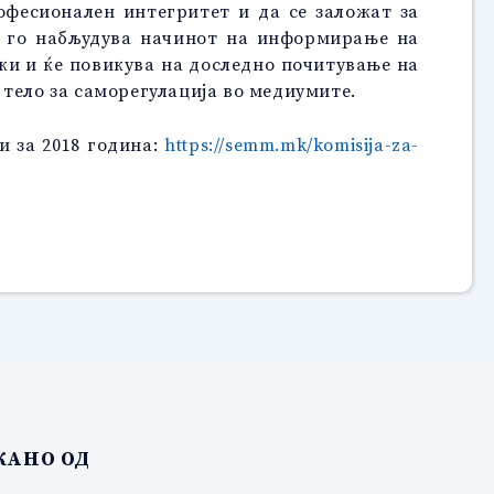
офесионален интегритет и да се заложат за
а го набљудува начинот на информирање на
енки и ќе повикува на доследно почитување на
тело за саморегулација во медиумите.
и за 2018 година:
https://semm.mk/komisija-za-
АНО ОД