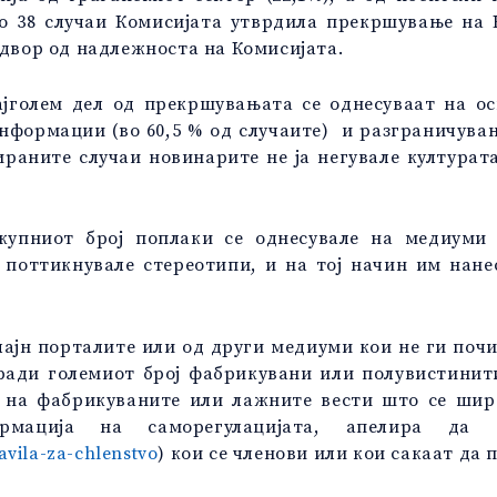
 во 38 случаи Комисијата утврдила прекршување на
адвор од надлежноста на Комисијата.
јголем дел од прекршувањата се однесуваат на ос
информации (во 60,5 % од случаите) и разграничува
рираните случаи новинарите не ја негувале култура
купниот број поплаки се однесувале на медиуми 
 поттикнувале стереотипи, и на тој начин им нане
лајн порталите или од други медиуми кои не ги поч
оради големиот број фабрикувани или полувистинит
на фабрикуваните или лажните вести што се шира
мација на саморегулацијата, апелира да
avila-za-chlenstvo
) кои се членови или кои сакаат да