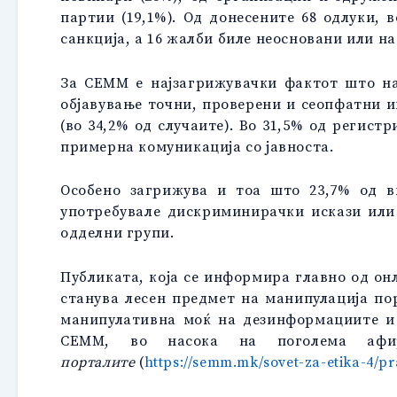
партии (19,1%). Од донесените 68 одлуки,
санкција, а 16 жалби биле неосновани или н
За СЕММ е најзагрижувачки фактот што на
објавување точни, проверени и сеопфатни 
(во 34,2% од случаите). Во 31,5% од регист
примерна комуникација со јавноста.
Особено загрижува и тоа што 23,7% од в
употребувале дискриминирачки искази или
одделни групи.
Публиката, која се информира главно од он
станува лесен предмет на манипулација п
манипулативна моќ на дезинформациите и 
СЕММ, во насока на поголема афир
порталите
(
https://semm.mk/sovet-za-etika-4/pr