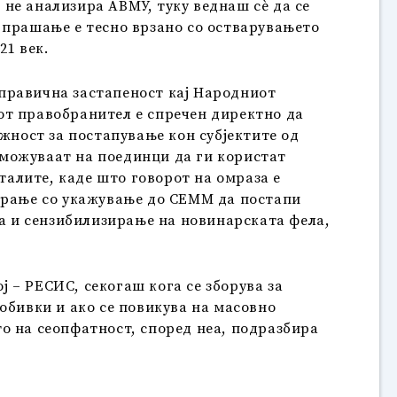
не анализира АВМУ, туку веднаш сѐ да се
 прашање е тесно врзано со остварувањето
21 век.
правична застапеност кај Народниот
от правобранител е спречен директно да
жност за постапување кон субјектите од
озможуваат на поединци да ги користат
талите, каде што говорот на омраза е
барање со укажување до СЕММ да постапи
ја и сензибилизирање на новинарската фела,
 – РЕСИС, секогаш кога се зборува за
обивки и ако се повикува на масовно
о на сеопфатност, според неа, подразбира