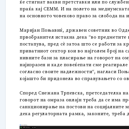
ќе стигнат вакви претставки или по службе
праќа кај СЕММ. И на полето на медиумскат
на основното човеково право за слобода на 
Маријан Поњавиќ, државен советник во Одде
првобранител истакна дека “во предметите 
постапува, пред сè затоа што се работи за 
приватниот сектор кои во најголем број на 
нивните бази за пласирање на говорот на омр
најизразен и каде повеќепати сме реагирал
согласно своите надлежности“, нагласи Поња
којашто би придонела во справувањето со о
Според Снежана Трпевска, претседателка на 
говорот на омраза онлајн треба да се има п
санкционирање на постови на социјалните м
дека регулаторната рамка, законите, треба 