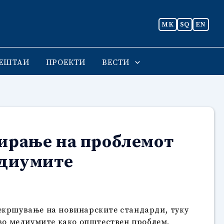
MK
SQ
EN
ЕШТАИ
ПРОЕКТИ
ВЕСТИ
сирање на проблемот
едиумите
рекршување на новинарските стандарди, туку
 во медиумите како општествен проблем,