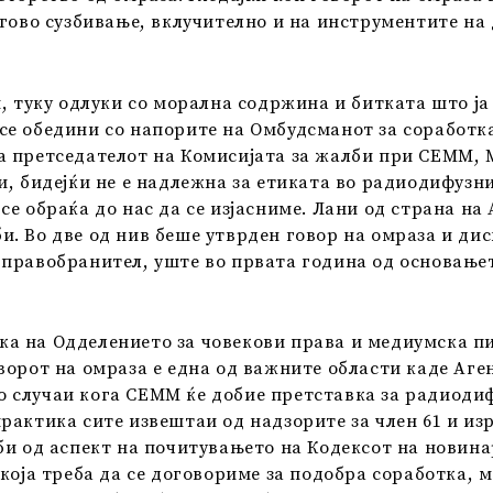
егово сузбивање, вклучително и на инструментите на
и, туку одлуки со морална содржина и битката што ја
е обедини со напорите на Омбудсманот за соработка
а претседателот на Комисијата за жалби при СЕММ,
и, бидејќи не е надлежна за етиката во радиодифузн
се обраќа до нас да се изјасниме. Лани од страна на
. Во две од нив беше утврден говор на омраза и ди
 правобранител, уште во првата година од основање
а на Одделението за човекови права и медиумска пис
ворот на омраза е една од важните области каде Аг
 случаи кога СЕММ ќе добие претставка за радиодифу
рактика сите извештаи од надзорите за член 61 и из
би од аспект на почитувањето на Кодексот на новин
која треба да се договориме за подобра соработка, м