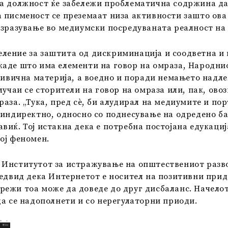
на должност ќе забележи проблематична содржина да 
а писменост се преземаат низа активности зашто ова
изразување во медиумски посредуваната реалност на 
ление за заштита од дискриминација и соодветна и 
каде што има елементи на говор на омраза, Народни
кривична материја, а воедно и поради немањето надле
случаи се сторители на говор на омраза или, пак, ов
аза. „Тука, пред сè, би алудирал на медиумите и пор
е индиректно, односно со поднесување на одредено 
виќ. Тој истакна дека е потребна постојана едукаци
вој феномен.
Институтот за истражување на општествениот развој
редвид дека Интернетот е носител на позитивни прид
режи тоа може да доведе до друг дисбаланс. Начелот
да се надополнети и со нерегулаторни приоди.