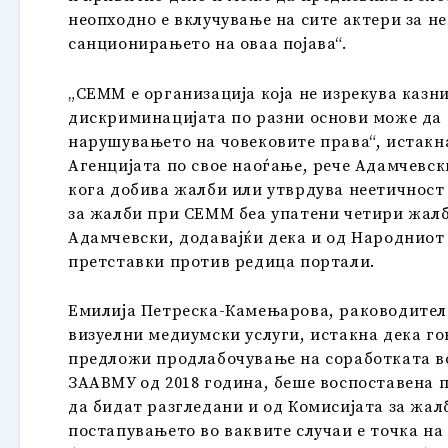
неопходно е вклучување на сите актери за н
санционирањето на оваа појава“.
„СЕММ е организација која не изрекува казн
дискриминацијата по разни основи може да с
нарушувањето на човековите права“, истакн
Агенцијата по свое наоѓање, рече Адамчевск
кога добива жалби или утврдува неетичност 
за жалби при СЕММ беа упатени четири жалби
Адамчевски, додавајќи дека и од Народниот
претставки против редица портали.
Емилија Петреска-Камењарова, раководителк
визуелни медиумски услуги, истакна дека го
предложи продлабочување на соработката во
ЗААВМУ од 2018 година, беше воспоставена п
да бидат разгледани и од Комисијата за жал
постапувањето во ваквите случаи е точка на 