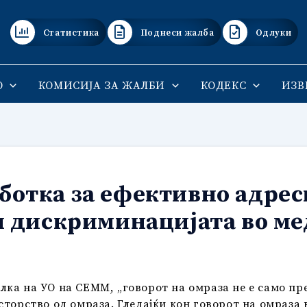
Статистика
Поднеси жалба
Одлуки
О
КОМИСИЈА ЗА ЖАЛБИ
КОДЕКС
ИЗВ
ботка за ефективно адре
 и дискриминацијата во м
лка на УО на СЕММ, „говорот на омраза не е само п
сторство од омраза. Гледајќи кон говорот на омраза