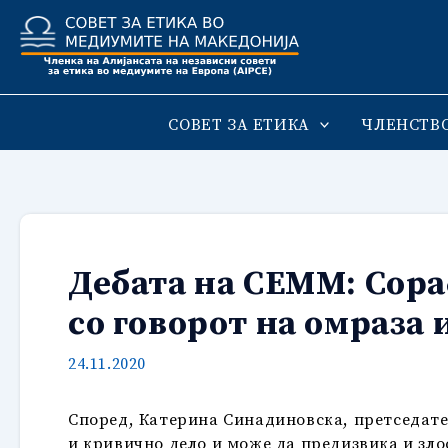
Skip
to
content
СОВЕТ ЗА ЕТИКА
ЧЛЕНСТВ
Дебата на СЕММ: Сора
со говорот на омраза
24.11.2020
Според, Катерина Синадиновска, претседате
и кривично дело и може да предизвика и зло