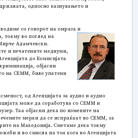
 државата, односно казнувањето и
 водиме со говорот на омраза и
, токму во поглед на
 Мирче Адамчевски.
ите и печатените медиуми,
 Агенцијата до Комисијата
скриминација, објасни
то на СЕММ, биле упатени
меност, од Агенцијата за аудио и аудио
енцијата може да соработува со СЕММ и
зер. Таа објасни дека по измените на
речените мерки да се испраќаат во СЕММ, за
арите на Македонија. Сметаме дека токму
ожеби и во смисла на тоа кога во Агенцијата