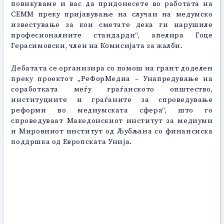
повикуваме и вас да придонесете во работата на
СЕММ преку пријавување на случаи на медумско
известување за кои сметате дека ги нарушиле
професионалните стандарди“, апелира Гоце
Герасимовски, член на Комисијата за жалби.
Дебатата се организира со помош на грант доделен
преку проектот „РеФорМедиа – Унапредување на
соработката меѓу граѓанското општество,
институциите и граѓаните за спроведување
реформи во медиумската сфера“, што го
спроведуваат Македонскиот институт за медиуми
и Мировниот институт од Љубљана со финансиска
поддршка од Европската Унија.