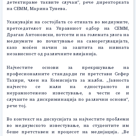
детектираме таквите случаи“, рече директорката
на СЕММ, Марина Тунева.
Укажувајќи на состојбата со етиката во медиумите,
претседателот на Управниот одбор на СЕММ,
Драган Антоновски, потсети и на големата улога на
медиумите во почитување на саморегулацијата,
како моќен начин за заштита на нивната
независност од различните влијанија.
Најчестите основи за прекршување на
професионалните стандарди ги претстави Сефер
Тахири, член на Комисијата за жалби. „Јавноста
најчесто се жали на едностраното и
неурамнотежено известување, а чести се и
случаите на дискриминација по различни основи“,
рече тој.
Во контекст на дискусијата за најчестите проблеми
во медиумското известување, на студентите им
беше претставен и процесот на медијација. „Ве