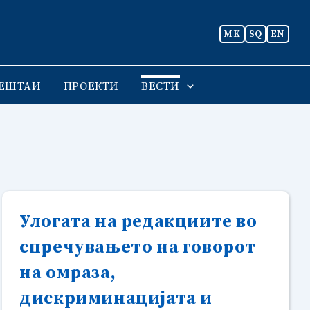
MK
SQ
EN
ЕШТАИ
ПРОЕКТИ
ВЕСТИ
Улогата на редакциите во
спречувањето на говорот
на омраза,
дискриминацијата и