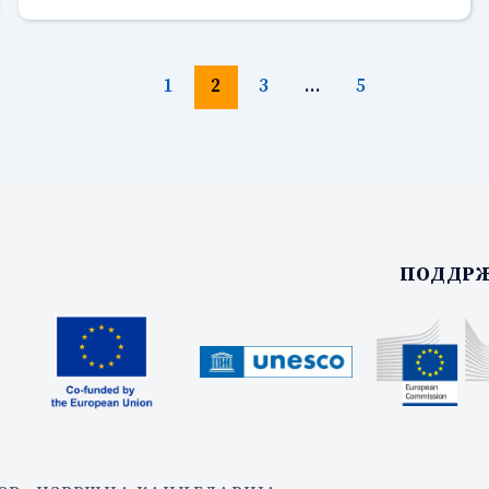
1
2
3
…
5
ПОДДРЖ