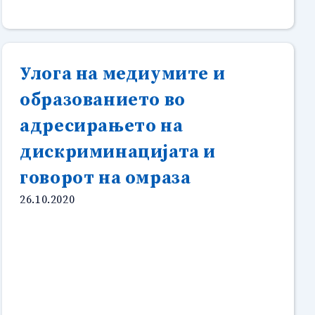
СТЕРЕОТИПИ
И
ДИСКРИМИНАЦИЈА
СО
Улога на медиумите и
ИНКЛУЗИВНО
МЕДИУМСКО
образованието во
ИЗВЕСТУВАЊЕ”
адресирањето на
дискриминацијата и
говорот на омраза
26.10.2020