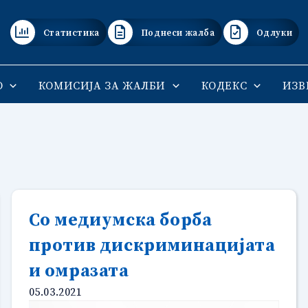
Статистика
Поднеси жалба
Одлуки
О
КОМИСИЈА ЗА ЖАЛБИ
КОДЕКС
ИЗВ
Со медиумска борба
против дискриминацијата
и омразата
05.03.2021