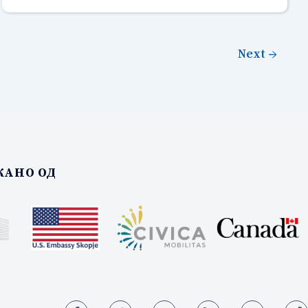
Next
→
АНО ОД