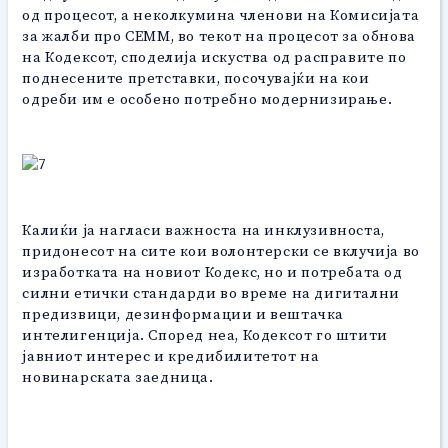
од процесот, а неколкумина членови на Комисијата
за жалби про СЕММ, во текот на процесот за обнова
на Кодексот, споделија искуства од расправите по
поднесените претставки, посочувајќи на кои
одреби им е особено потребно модернизирање.
Калиќи ја нагласи важноста на инклузивноста,
придонесот на сите кои волонтерски се вклучија во
изработката на новиот Кодекс, но и потребата од
силни етички стандарди во време на дигитални
предизвици, дезинформации и вештачка
интелигенција. Според неа, Кодексот го штити
јавниот интерес и кредибилитетот на
новинарската заедница.