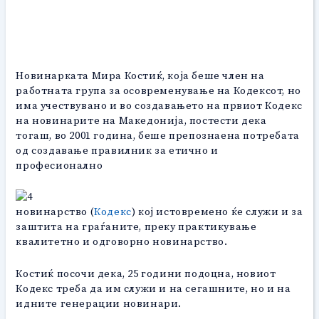
Новинарката Мира Костиќ, која беше член на
работната група за осовременување на Кодексот, но
има учествувано и во создавањето на првиот Кодекс
на новинарите на Македонија, постести дека
тогаш, во 2001 година, беше препознаена потребата
од создавање правилник за етично и
професионално
новинарство (
Кодекс
) кој истовремено ќе служи и за
заштита на граѓаните, преку практикување
квалитетно и одговорно новинарство.
Костиќ посочи дека, 25 години подоцна, новиот
Кодекс треба да им служи и на сегашните, но и на
идните генерации новинари.