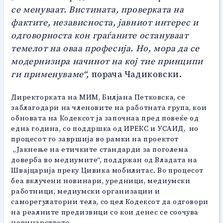
се менуваат. Вистината, проверката на
фактите, независноста, јавниот интерес и
одговорноста кон граѓаните остануваат
темелот на оваа професија. Но, мора да се
модернизира начинот на кој тие принципи
ги применуваме“,
порача Чадиковски.
Директорката на МИМ, Билјана Петковска, се
заблагодари на членовите на работната група, кои
обновата на Кодексот ја започнаа пред повеќе од
една година, со поддршка од ИРЕКС и УСАИД, но
процесот го завршија во рамки на проектот
„Јакнење на етичките стандарди за поголема
доверба во медиумите“, поддржан од Владата на
Швајцарија преку Цивика мобилитас. Во процесот
беа вклучени новинари, уредници, медиумски
работници, медиумски организации и
саморегулаторни тела, со цел Кодексот да одговори
на реалните предизвици со кои денес се соочува
новинарството.