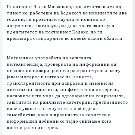
Новинарот Васко Маглешов, пак, исто така дел од
тимот кој работеше на Кодексот во изминатите две
години, ги претстави клучните новини во
документот, нагласувајќи дека тој го задржува
идентитетот на постојниот Кодекс, но ги
прецизира стандардите во повеќе важни области.
Меѓу нив се употребата на вештачка
интелигенција, проверката на информации од
независни извори, јасното разграничување меѓу
јавен интерес и интерес на јавноста,
транспарентноста при исправки и измени на
дигитални содржини, конфликтот на интереси,
насловите што мора да одговараат на содржината,
заштитата на ранливите категории, претпазливото
известување за самоубиства и обиди за
самоубиства, како и правилата за користење
информации добиени со тајно снимање кога
постои јавен интерес.