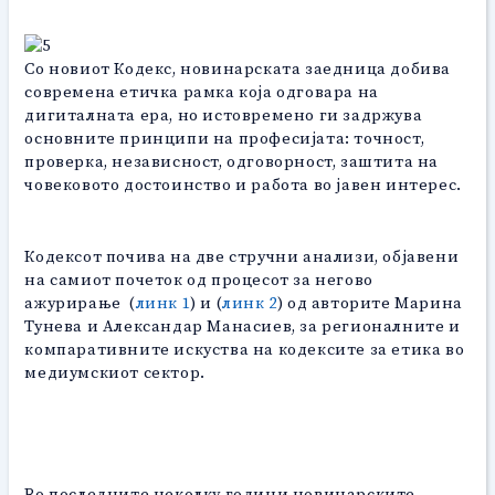
Со новиот Кодекс, новинарската заедница добива
современа етичка рамка која одговара на
дигиталната ера, но истовремено ги задржува
основните принципи на професијата: точност,
проверка, независност, одговорност, заштита на
човековото достоинство и работа во јавен интерес.
Кодексот почива на две стручни анализи, објавени
на самиот почеток од процесот за негово
ажурирање (
линк 1
) и (
линк 2
) од авторите Марина
Тунева и Александар Манасиев, за регионалните и
компаративните искуства на кодексите за етика во
медиумскиот сектор.
Во последните неколку години новинарските