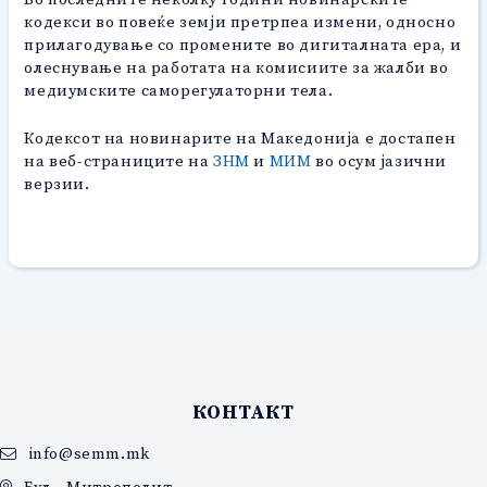
кодекси во повеќе земји претрпеа измени, односно
прилагодување со промените во дигиталната ера, и
олеснување на работата на комисиите за жалби во
медиумските саморегулаторни тела.
Кодексот на новинарите на Македонија е достапен
на веб-страниците на
ЗНМ
и
МИМ
во осум јазични
верзии.
КОНТАКТ
info@semm.mk
Бул. „Митрополит