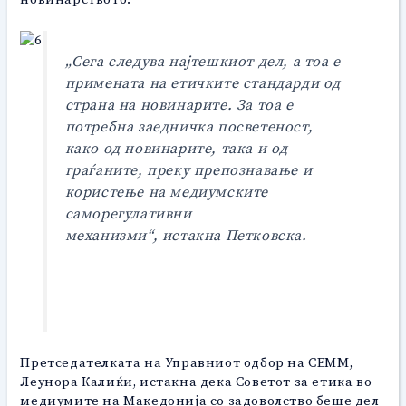
„Сега следува најтешкиот дел, а тоа е
примената на етичките стандарди од
страна на новинарите. За тоа е
потребна заедничка посветеност,
како од новинарите, така и од
граѓаните, преку препознавање и
користење на медиумските
саморегулативни
механизми“,
истакна Петковска.
Претседателката на Управниот одбор на СЕММ,
Леунора Калиќи, истакна дека Советот за етика во
медиумите на Македонија со задоволство беше дел