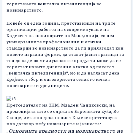
користењето вештачка интелигенција во
новинарството.
Повеќе од една година, претставници на трите
организации работеа на осовременување на
Кодексот на новинарите на Македонија, со цел
универзалните професионални и етички
стандарди во новинарството да ги прилагодат кон
новите изразни форми, да стават јасни граници за
тоа до каде во медиумскиоте продукти може да се
користат новите дигитални алатки од пакетот
„вештачка интелигенција“, но и да нагласат дека
крајниот збор и одговорноста сепак го имаат
новинарите и уредниците.
Претседателот на ЗНМ, Младен Чадиковски, на
промоцијата што се одржа во Европската куќа, Во
Скопје, истакна дека новиот Кодекс претставува
нов договор меѓу новинарите и јавноста:
Основните вредности на новинарството не
„