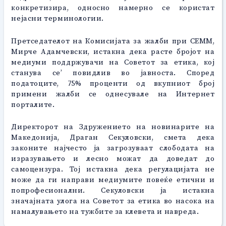
конкретизира, односно намерно се користат
нејасни терминологии.
Претседателот на Комисијата за жалби при СЕММ,
Мирче Адамчевски, истакна дека расте бројот на
медиуми поддржувачи на Советот за етика, кој
станува се’ повидлив во јавноста. Според
податоците, 75% проценти од вкупниот број
примени жалби се однесувале на Интернет
порталите.
Директорот на Здружението на новинарите на
Македонија, Драган Секуловски, смета дека
законите најчесто ја загрозуваат слободата на
изразувањето и лесно можат да доведат до
самоцензура. Тој истакна дека регулацијата не
може да ги направи медиумите повеќе етични и
попрофесионални. Секуловски ја истакна
значајната улога на Советот за етика во насока на
намалувањето на тужбите за клевета и навреда.