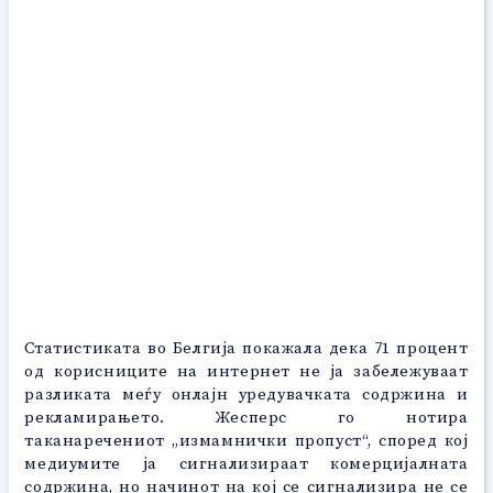
Статистиката во Белгија покажала дека 71 процент
од корисниците на интернет не ја забележуваат
разликата меѓу онлајн уредувачката содржина и
рекламирањето. Жесперс го нотира
таканаречениот „измамнички пропуст“, според кој
медиумите ја сигнализираат комерцијалната
содржина, но начинот на кој се сигнализира не се