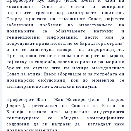
Професорот Хуб Еверс (Hubb Evers) и член на
холандскиот Совет за етика ги лоцираше
најчестите грешки кај холандските новинари.
Според праксата на тамошниот Совет, најчесто
забележани проблеми во известувањето на
новинарите се објавувањето неточни и
тенденциозни информации, вести кои ја
повредуваат приватноста, не се бара „втора страна“
и не се заштитува изворот на информацијата.
Притоа, воопшто не го спомена говорот на омраза,
кој колку за споредба, зазема сериозни размери по
бројот на случаи што ги нотира македонскиот
Совет за етика. Еверс зборуваше и за потребата од
новинарски омбудсмани, кои во моментов, се
ангажирани во пет холандски медиуми.
Професорот Жан – Жак Жесперс (Jean – Jasques
Jespers), претседавач на Советот за Етика во
Белгија, нагласи дека маркетинг индустријата
континуирано се обидува комерцијалните
содржини да ги направи да изгледаат како
новинарски извештаи.