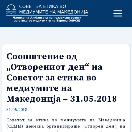
Skip
to
content
Соопштение од
„Отворениот ден“ на
Советот за етика во
медиумите на
Македонија – 31.05.2018
31.05.2018
Советот за етика во медиумите на Македонија
(СЕММ) денеска организираше „Отворен ден“, на