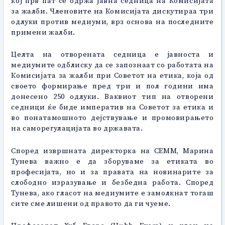
кој прв пат се одржа јавна седница на Комисијата
за жалби. Членовите на Комисијата дискутираа три
одлуки против медиуми, врз основа на последните
примени жалби.
Целта на отворената седница е јавноста и
медиумите одблиску да се запознаат со работата на
Комисијата за жалби при Советот на етика, која од
своето формирање пред три и пол години има
донесено 250 одлуки. Ваквиот тип на отворени
седници ќе биде императив на Советот за етика и
во понатамошното дејствување и промовирањето
на саморегулацијата во државата.
Според извршната директорка на СЕММ, Марина
Тунева важно е да зборуваме за етиката во
професијата, но и за правата на новинарите за
слободно изразување и безбедна работа. Според
Тунева, ако гласот на медиумите е замолкнат тогаш
сите сме лишени од правото да ги чуеме.