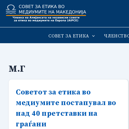
Skip
to
content
СОВЕТ ЗА ЕТИКА
ЧЛЕНСТВ
М.Г
Советот за етика во
медиумите постапувал во
над 40 претставки на
граѓани