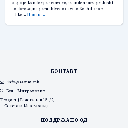
shpifje kundër gazetarëve, munden paraprakisht
të dorëzojnë parashtresë deri te Këshilli për
“Këshilli
etikë…
Повеќе...
për
etikë
në
media
ka
vepruar
në
mbi
40
КОНТАКТ
parashtresa
të
info@semm.mk
qytetarëve”
Бул. „Митрополит
Теодосиј Гологанов“ 54/2,
Северна Македонија
ПОДДРЖАНО ОД