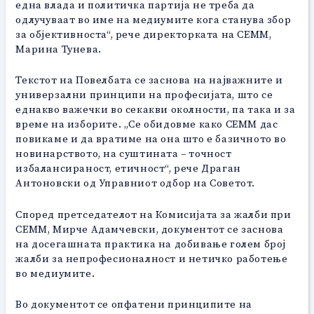
една влада и политичка партија не треба да
одлучуваат во име на медиумите кога станува збор
за објективноста“, рече директорката на СЕММ,
Марина Тунева.
Текстот на Повелбата се заснова на најважните и
универзални принципи на професијата, што се
еднакво важечки во секакви околности, па така и за
време на изборите. „Се обидовме како СЕММ дас
повикаме и да вратиме на она што е базичното во
новинарството, на суштината – точност
избалансираност, етичност“, рече Драган
Антоновски од Управниот одбор на Советот.
Според претседателот на Комисијата за жалби при
СЕММ, Мирче Адамчевски, документот се заснова
на досегашната практика на добивање голем број
жалби за непрофесионалност и нетичко работење
во медиумите.
Во документот се опфатени принципите на