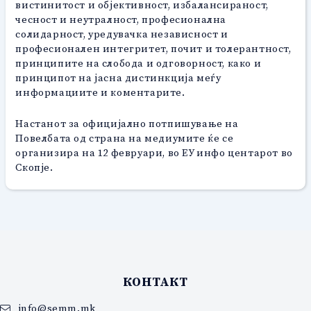
вистинитост и објективност, избалансираност,
чесност и неутралност, професионална
солидарност, уредувачка независност и
професионален интегритет, почит и толерантност,
принципите на слобода и одговорност, како и
принципот на јасна дистинкција меѓу
информациите и коментарите.
Настанот за официјално потпишување на
Повелбата од страна на медиумите ќе се
организира на 12 февруари, во ЕУ инфо центарот во
Скопје.
КОНТАКТ
info@semm.mk