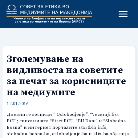
Skip
to
content
Зголемување на
видливоста на советите
за печат за корисниците
на медиумите
12.01.2016
Дневните весници ” Oslobodjenje”, “Vecernji list
BiH”; списанијата “Start BiH”, “BH Dani” и “Slobodna
Bosna” и интернет порталите startbih.info,
slobodna-bosna.ba, oslobodjenje.ba и klix.ba објавија