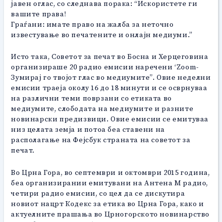
јавен оглас, со следнава порака: “Искористете ги
вашите права!
Граѓани: имате право на жалба за неточно
известување во печатените и онлајн медиуми.”
Исто така, Советот за печат во Босна и Херцеговина
организираше 20 радио емисии наречени ‘Zoom-
Зумирај го твојот глас во медиумите”. Овие неделни
емисии траеја околу 16 до 18 минути и се осврнуваа
на различни теми поврзани со етиката во
медиумите, слободата на медиумите и разните
новинарски предизвици. Овие емисии се емитуваа
низ целата земја и потоа беа ставени на
располагање на Фејсбук страната на советот за
печат.
Во Црна Гора, во септември и октомври 2015 година,
беа организирании емитувани на Антена М радио,
четири радио емисии, со цел да се дискутира
новиот нацрт Кодекс за етика во Црна Гора, како и
актуелните прашања во Црногорското новинарство