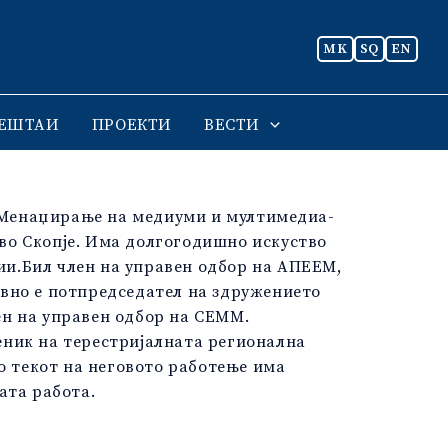
MK
SQ
EN
ЕШТАИ
ПРОЕКТИ
ВЕСТИ
Менаџирање на медиуми и мултимедиа-
во Скопје. Има долгогодишно искуство
и.Бил член на управен одбор на АПЕЕМ,
овно е потпредседател на здружението
ен на управен одбор на СЕММ.
еник на терестријалната регионална
Во текот на неговото работење има
ата работа.