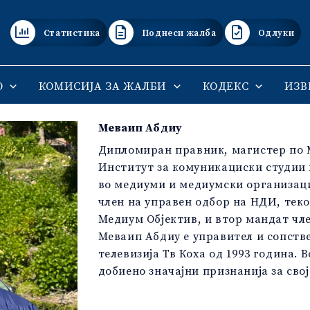
Статистика
Поднеси жалба
Одлуки
О
КОМИСИЈА ЗА ЖАЛБИ
КОДЕКС
ИЗВ
Меваип Абдиу
Дипломиран правник, магистер по 
Институт за комуникациски студии 
во медиуми и медиумски организаци
член на управен одбор на НДИ, тек
Медиум Објектив, и втор мандат чл
Меваип Абдиу е управител и сопств
телевизија Тв Коха од 1993 година. 
добиено значајни признанија за свој