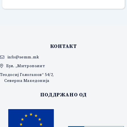
КОНТАКТ
info@semm.mk
Бул. „Митрополит
Теодосиј Гологанов“ 54/2,
Северна Македонија
ПОДДРЖАНО ОД