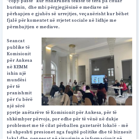
“copy-paste” kur rishkruhen tekste të tëra pa cituar
burimin, dhe mbi përgjegjësinë e mediave në
përhapjen e gjuhës së urrejtjes, veçanërisht kur bëhet
fjalë për komentet në rrjetet sociale në lidhje me
përmbajtjen e mediave.
Seancat
publike të
Komisionit
për Ankesa
në KEMM
ishin një
mundësi
për të
pranishmit
për t’u bërë
një sërë
pyetje anëtarëve të Komisionit për Ankesa, për të
shkëmbyer përvoja, por edhe për të vënë në dukje
problemet me të cilat përballen gazetarët lokalë – më
së shpeshti presionet nga fuqitë politike dhe të biznesit
lokal dhe pengesat në sigurimin e informacionit në