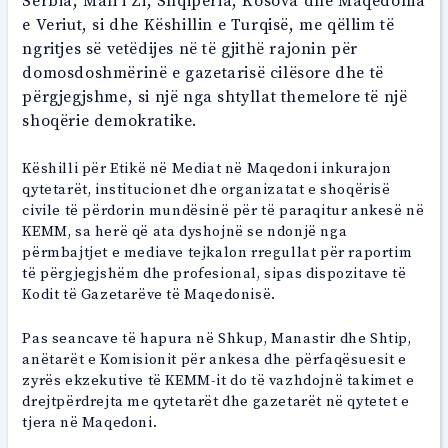
Serbia, Mali i Zi, Shqipëria, Kosova dhe Maqedonia
e Veriut, si dhe Këshillin e Turqisë, me qëllim të
ngritjes së vetëdijes në të gjithë rajonin për
domosdoshmërinë e gazetarisë cilësore dhe të
përgjegjshme, si një nga shtyllat themelore të një
shoqërie demokratike.
Këshilli për Etikë në Mediat në Maqedoni inkurajon
qytetarët, institucionet dhe organizatat e shoqërisë
civile të përdorin mundësinë për të paraqitur ankesë në
KEMM, sa herë që ata dyshojnë se ndonjë nga
përmbajtjet e mediave tejkalon rregullat për raportim
të përgjegjshëm dhe profesional, sipas dispozitave të
Kodit të Gazetarëve të Maqedonisë.
Pas seancave të hapura në Shkup, Manastir dhe Shtip,
anëtarët e Komisionit për ankesa dhe përfaqësuesit e
zyrës ekzekutive të KEMM-it do të vazhdojnë takimet e
drejtpërdrejta me qytetarët dhe gazetarët në qytetet e
tjera në Maqedoni.