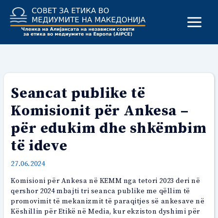
Skip
to
content
Seancat publike të
Komisionit për Ankesa –
për edukim dhe shkëmbim
të ideve
27.06.2024
Komisioni për Ankesa në KEMM nga tetori 2023 deri në
qershor 2024 mbajti tri seanca publike me qëllim të
promovimit të mekanizmit të paraqitjes së ankesave në
Këshillin për Etikë në Media, kur ekziston dyshimi për