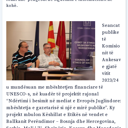
kohë.
Seancat
publike
të
Komisio
nit të
Ankesav
e gjatë
vitit
2023/24
u mundësuan me mbështetjen financiare të
UNESCO-s, në kuadër të projektit rajonal
“Ndërtimi i besimit në mediat e Evropës Juglindore:
mbështetja e gazetarisë si një e mirë publike”. Ky
projekt mbulon Këshillat e Etikës në vendet e
Ballkanit Perëndimor – Bosnja dhe Hercegovina,