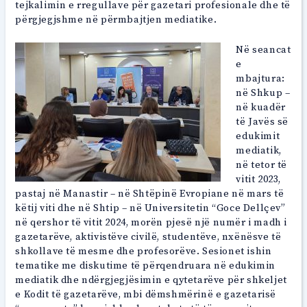
tejkalimin e rregullave për gazetari profesionale dhe të
përgjegjshme në përmbajtjen mediatike.
Në seancat
e
mbajtura:
në Shkup –
në kuadër
të Javës së
edukimit
mediatik,
në tetor të
vitit 2023,
pastaj në Manastir – në Shtëpinë Evropiane në mars të
këtij viti dhe në Shtip – në Universitetin “Goce Dellçev”
në qershor të vitit 2024, morën pjesë një numër i madh i
gazetarëve, aktivistëve civilë, studentëve, nxënësve të
shkollave të mesme dhe profesorëve. Sesionet ishin
tematike me diskutime të përqendruara në edukimin
mediatik dhe ndërgjegjësimin e qytetarëve për shkeljet
e Kodit të gazetarëve, mbi dëmshmërinë e gazetarisë