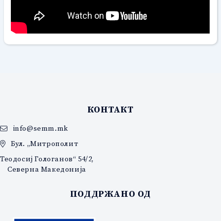
КОНТАКТ
info@semm.mk
Бул. „Митрополит
Теодосиј Гологанов“ 54/2,
Северна Македонија
ПОДДРЖАНО ОД